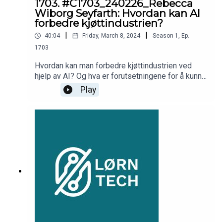
1703. #C1703_240226_Rebecca
Wiborg Seyfarth: Hvordan kan AI
forbedre kjøttindustrien?
|
|
40:04
Friday, March 8, 2024
Season
1
,
Ep.
1703
Hvordan kan man forbedre kjøttindustrien ved
hjelp av AI? Og hva er forutsetningene for å kunne
benytte seg av AI? Vi har snakket med Rebecca
Play
Wiborg Seyfarth som har blitt kåret til en av
Norges mest innflytelsesrike kvinner i tech i
2023.