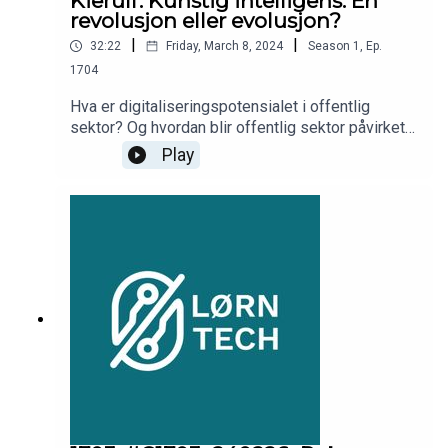
Kierulf: Kunstig intelligens: En
revolusjon eller evolusjon?
|
|
32:22
Friday, March 8, 2024
Season
1
,
Ep.
1704
Hva er digitaliseringspotensialet i offentlig
sektor? Og hvordan blir offentlig sektor påvirket
av AI? Kirsti Kierulf, administrerende direktør i
Play
Norsk Kommunalteknisk Forening, gjester denne
episoden og diskuterer disse spørsmålene.