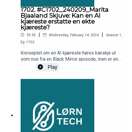
1702. #C1702_240209_Marita
Bjaaland Skjuve: Kan en AI
kjæreste erstatte en ekte
kjæreste?
|
|
35:35
Wednesday, February 14, 2024
Season
1
,
Ep.
1702
Konseptet om en AI kjæreste høres kanskje ut
som noe fra en Black Mirror episode, men er en
tjeneste som har blitt stadig mer populær. I denne
Play
episoden hører du om historier, fordeler, ulemper
og mer. Forsker Marita Skjuve fra Sintef snakker
med Silvija Seres om en AI kjæreste kan erstatte
en ekte partner.