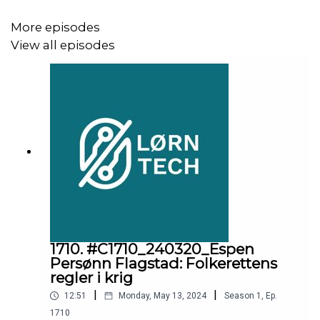
More episodes
View all episodes
1710. #C1710_240320_Espen
Persønn Flagstad: Folkerettens
regler i krig
|
|
12:51
Monday, May 13, 2024
Season
1
,
Ep.
1710