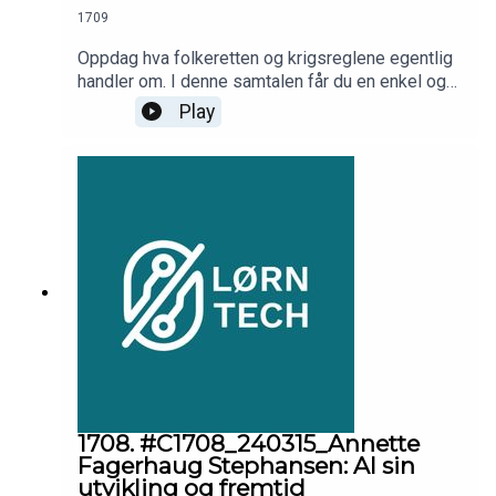
1709
Oppdag hva folkeretten og krigsreglene egentlig
handler om. I denne samtalen får du en enkel og
forståelig innsikt i hvordan disse rammeverkene
Play
fungerer og hvorfor de er så avgjørende i dagens
internasjonale samfunn. Dette lørner du: -
Folkeretten: Stater, rettigheter, individer- Krig:
Definisjoner, regler, adgang- Maktforbud: Fred,
sikkerhet, unntak- Internasjonale konflikter:
Sanksjoner, forsvar, resolusjoner
1708. #C1708_240315_Annette
Fagerhaug Stephansen: AI sin
utvikling og fremtid