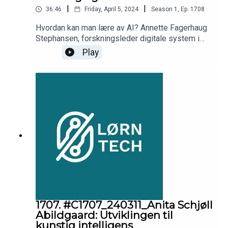
|
|
36:46
Friday, April 5, 2024
Season
1
,
Ep.
1708
Hvordan kan man lære av AI? Annette Fagerhaug
Stephansen, forskningsleder digitale system i
NORCE er gjest i denne podcasten og snakker
Play
blant annet om hvordan man kan lære av AI,
hvordan hun jobber i praksis med AI og litt om hva
AI ikke kan.
1707. #C1707_240311_Anita Schjøll
Abildgaard: Utviklingen til
kunstig intelligens