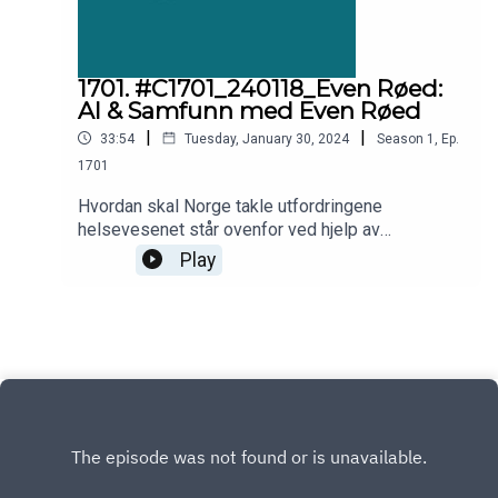
1701. #C1701_240118_Even Røed:
AI & Samfunn med Even Røed
|
|
33:54
Tuesday, January 30, 2024
Season
1
,
Ep.
1701
Hvordan skal Norge takle utfordringene
helsevesenet står ovenfor ved hjelp av
digitalisering? Stortingsrepresentant Even Røed
Play
forteller hvorfor han ikke er bekymret for
helsevesenet i fremtiden.