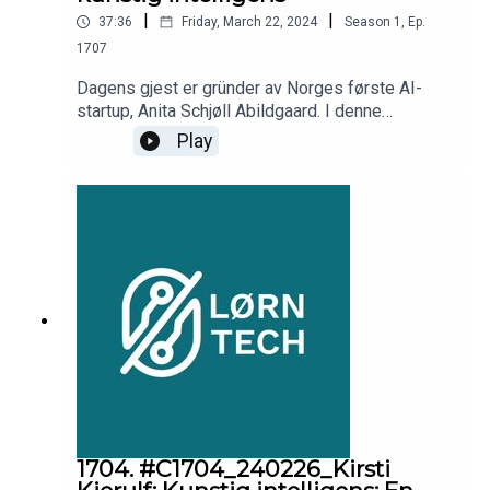
|
|
37:36
Friday, March 22, 2024
Season
1
,
Ep.
1707
Dagens gjest er gründer av Norges første AI-
startup, Anita Schjøll Abildgaard. I denne
episoden får du høre om hvorfor alle burde ha et
Play
forhold til kunstig intelligens og utviklingen de
siste årene.
1704. #C1704_240226_Kirsti