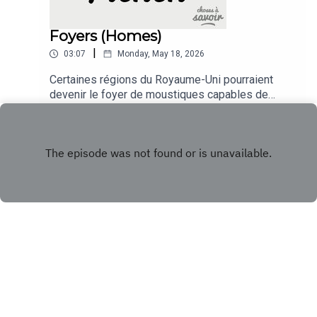
Foyers (Homes)
|
03:07
Monday, May 18, 2026
Certaines régions du Royaume-Uni pourraient
devenir le foyer de moustiques capables de
propager la dengue.Traduction :Some parts of the
Play
UK could become home to mosquitoes capable
of spreading dengue fever.
Copyright
Choses à Savoir
Hosted with ❤️ by
Acast