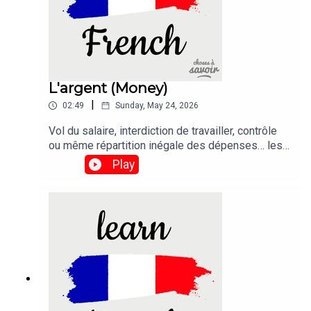
L'argent (Money)
|
02:49
Sunday, May 24, 2026
Vol du salaire, interdiction de travailler, contrôle
ou même répartition inégale des dépenses… les
violences économiques dans le couple n’ont pas
Play
disparu.Traduction :Theft of salary, prohibition
from working, control, or even unequal distribution
of expenses... economic violence within couples
has not disappeared.