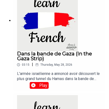
Dans la bande de Gaza (In the
Gaza Strip)
|
03:15
Thursday, May 28, 2026
L'armée israélienne a annoncé avoir découvert le
plus grand tunnel du Hamas dans la bande de
Gaza à ce jour, à seulement quelques centaines
Play
de mètres du point de passage
frontalier.Traduction :The Israeli army has said it
had uncovered the biggest Hamas tunnel in the
Gaza Strip so far, just a few hundred metres from