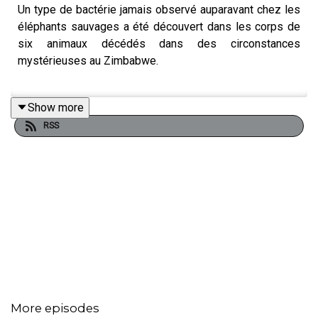
Un type de bactérie jamais observé auparavant chez les
éléphants sauvages a été découvert dans les corps de
six animaux décédés dans des circonstances
mystérieuses au Zimbabwe.
Show more
Traduction :
RSS
A type of bacterium never seen before in wild elephants
has been found in the bodies of six animals that died in
mysterious circumstances in Zimbabwe.
More episodes