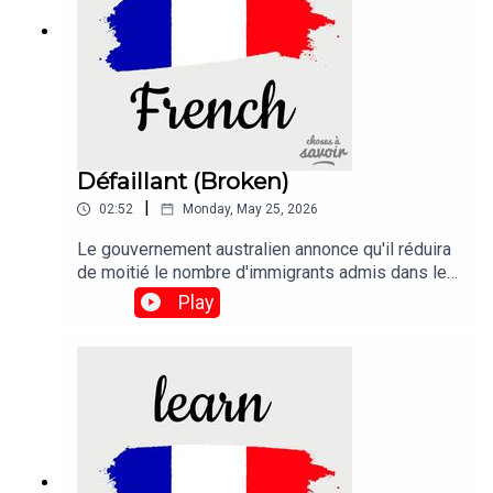
Défaillant (Broken)
|
02:52
Monday, May 25, 2026
Le gouvernement australien annonce qu'il réduira
de moitié le nombre d'immigrants admis dans les
deux prochaines années dans le but de réparer le
Play
système d'immigration "défaillant" du
pays.Traduction :The Australian government says
it will halve the migration intake within two years
in a bid to fix the country's "broken" immigration
system.