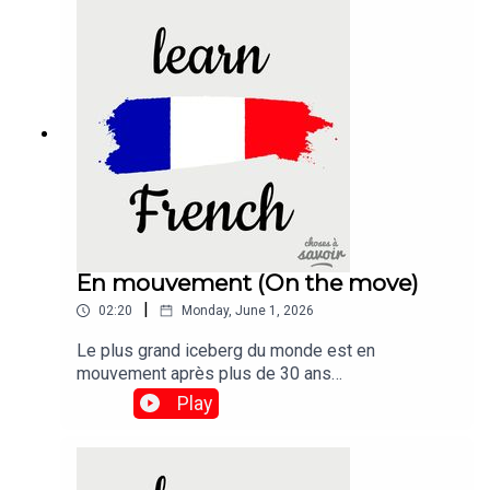
En mouvement (On the move)
|
02:20
Monday, June 1, 2026
Le plus grand iceberg du monde est en
mouvement après plus de 30 ans
d'immobilité.Traduction :The world's biggest
Play
iceberg is on the move after more than 30 years
being stuck.