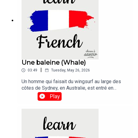
tthe border crossing.
Une baleine (Whale)
|
03:49
Tuesday, May 26, 2026
Un homme qui faisait du wingsurf au large des
côtes de Sydney, en Australie, est entré en
collision avec un baleineau qui sautait hors de
Play
l'eau.Traduction :A man was taking part in the
sport of wing foiling off the coast of Sydney,
Australia, when he crashed into a breaching whale
calf.