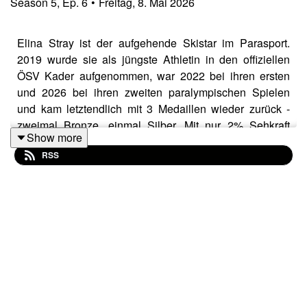
Season
5
,
Ep.
6
•
Freitag, 8. Mai 2026
Elina Stray ist der aufgehende Skistar im Parasport.
2019 wurde sie als jüngste Athletin in den offiziellen
ÖSV Kader aufgenommen, war 2022 bei ihren ersten
und 2026 bei ihren zweiten paralympischen Spielen
und kam letztendlich mit 3 Medaillen wieder zurück -
zweimal Bronze, einmal Silber. Mit nur 2% Sehkraft
Show more
aufgrund des okulären Albinismus fährt sie dank ihres
RSS
Guides, Stefan Winter, mit über 100km/h erfolgreich die
Piste hinab. Neben dem Dasein als Athletin schließt sie
derzeit ihre Schule mit Matura ab und setzt sich für
Sichtbarkeit des Parasports und deren Athlet*innen ein.
Wir sprechen mit Elina über:
Vertrauen und das Erfolgsrezept ihres Teams
Inklusion im Leistungssport
okulären Albinismus: Herausforderungen und