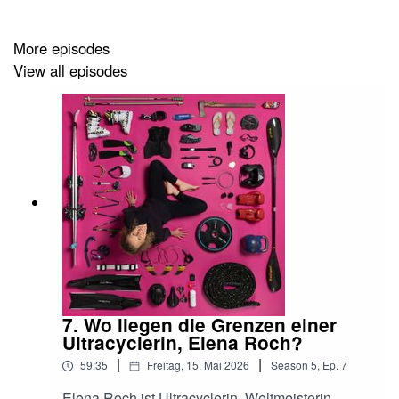
finanzieren
die sanfte Seite des Extremen
More episodes
View all episodes
Christin auf
Instagram
Christin's
Webseite
___________________
Zur upMOVES Academy geht es hier entlang:
Academy
7. Wo liegen die Grenzen einer
Unterstützen kannst du den Podcast durch ein Abo auf
Ultracyclerin, Elena Roch?
Steady
|
|
59:35
Freitag, 15. Mai 2026
Season
5
,
Ep.
7
Das ist keine Paywall...nur eine freiwillige finanzielle
Elena Roch ist Ultracyclerin, Weltmeisterin,