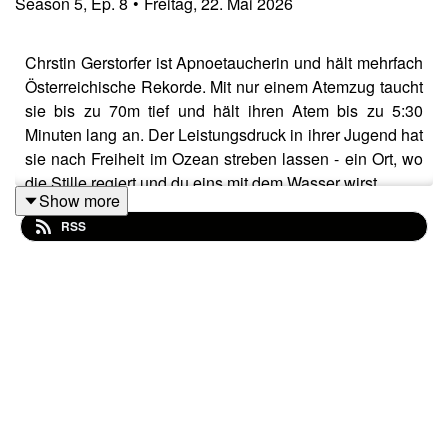
Season
5
,
Ep.
8
•
Freitag, 22. Mai 2026
Chrstin Gerstorfer ist Apnoetaucherin und hält mehrfach
Österreichische Rekorde. Mit nur einem Atemzug taucht
sie bis zu 70m tief und hält ihren Atem bis zu 5:30
Minuten lang an. Der Leistungsdruck in ihrer Jugend hat
sie nach Freiheit im Ozean streben lassen - ein Ort, wo
die Stille regiert und du eins mit dem Wasser wirst.
Show more
RSS
Wir haben mit Chrstin gesprochen und sind dabei in
Themen eingetaucht, wie:
die Zuflucht in freie Sportarten ohne klassischem
Wettkampf
die Vorbildwirkung einer TV-Serie
was in den Tiefen des Meeres mit Körper und
Geist passiert
unternehmerisches Denken, um den Sport zu