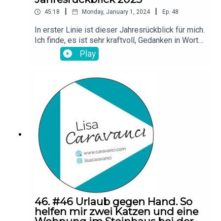
|
|
45:18
Monday, January 1, 2024
Ep.
48
In erster Linie ist dieser Jahresrückblick für mich.
Ich finde, es ist sehr kraftvoll, Gedanken in Worte
zu fassen und so kamen mir während des
Play
Einsprechens dieser Folge tatsächlich noch
einige Erkenntnisse.Mein neuer Instagram-
Account: @lisa_inhales_lifeYoungLiving
(Netzwerkmarketing): www.youngliving.com/Mehr
Infos zu den Ölen + Anmeldelink:
www.caravanci.com/oeleIch wünsche dir ein
grandisoes neues Jahr!
46. #46 Urlaub gegen Hand. So
helfen mir zwei Katzen und eine