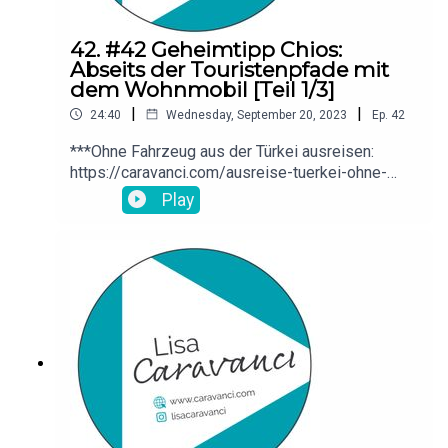
42. #42 Geheimtipp Chios:
Abseits der Touristenpfade mit
dem Wohnmobil [Teil 1/3]
|
|
24:40
Wednesday, September 20, 2023
Ep.
42
***Ohne Fahrzeug aus der Türkei ausreisen:
https://caravanci.com/ausreise-tuerkei-ohne-
fahrzeug/ Link zu meinem Türkei-Reiseführer als
Play
Taschenbuch: https://amzn.to/41j6f5j...als eBook:
https://amzn.to/3PszEp2Homepage mit vielen
Infos zu Reisen (nicht nur) in die Türkei:
www.caravanci.com***Ich freue mich über eine
Bewertung meines Podcasts! Danke!