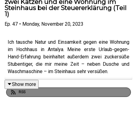
zwei Katzen und eine Wohnung im
Steinhaus bei der Steuererklärung (Teil
1)
Ep.
47
•
Monday, November 20, 2023
Ich tausche Natur und Einsamkeit gegen eine Wohnung
im Hochhaus in Antalya. Meine erste Urlaub-gegen-
Hand-Erfahrung beinhaltet außerdem zwei zuckersüße
Stubentiger, die mir meine Zeit – neben Dusche und
Waschmaschine – im Steinhaus sehr versüßen.
Show more
RSS
***
Mein Türkei-Reiseführer als Taschenbuch:
https://amzn.to/41j6f5j (inkl. Live-Updates)