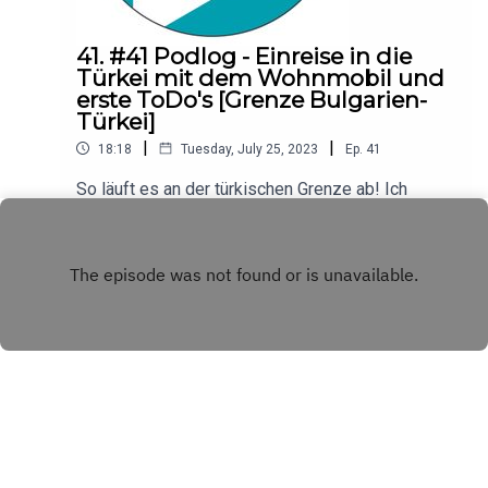
41. #41 Podlog - Einreise in die
Türkei mit dem Wohnmobil und
erste ToDo's [Grenze Bulgarien-
Türkei]
|
|
18:18
Tuesday, July 25, 2023
Ep.
41
So läuft es an der türkischen Grenze ab! Ich
erzähle von schönen und weniger schönen
Erfahrungen. Außerdem: Maut, Wechselkurs, erste
Play
Ziele...***Link zu meinem Türkei-Reiseführer:
https://amzn.to/41j6f5jHomepage mit vielen
Infos zu Reisen (nicht nur) in die Türkei:
www.caravanci.comReels zu dieser Podcast-
Serie:
https://www.instagram.com/lisacaravanci/***Ich
freue mich über eine Bewertung meines
Podcasts! Danke!
Copyright
Lisa Caravanci