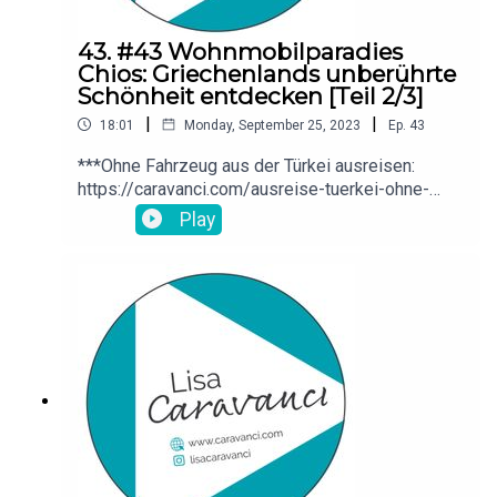
43. #43 Wohnmobilparadies
Chios: Griechenlands unberührte
Schönheit entdecken [Teil 2/3]
|
|
18:01
Monday, September 25, 2023
Ep.
43
***Ohne Fahrzeug aus der Türkei ausreisen:
https://caravanci.com/ausreise-tuerkei-ohne-
fahrzeug/Link zu meinem Türkei-Reiseführer als
Play
Taschenbuch: https://amzn.to/41j6f5j...als eBook:
https://amzn.to/3PszEp2Homepage mit vielen
Infos zu Reisen (nicht nur) in die Türkei:
www.caravanci.com***Ich freue mich über eine
Bewertung meines Podcasts! Danke!