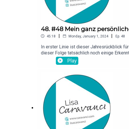
48. #48 Mein ganz persönlich
|
|
45:18
Monday, January 1, 2024
Ep.
48
In erster Linie ist dieser Jahresrückblick f
dieser Folge tatsächlich noch einige Erken
www.youngliving.com/Mehr Infos zu den Öle
Play