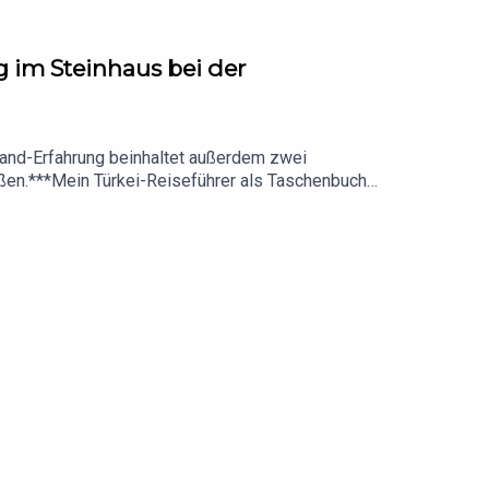
 im Steinhaus bei der
Hand-Erfahrung beinhaltet außerdem zwei
en.***Mein Türkei-Reiseführer als Taschenbuch:
u Reisen (nicht nur) in die Türkei:
-wohnmobil-reise/***Ich freue mich sehr über