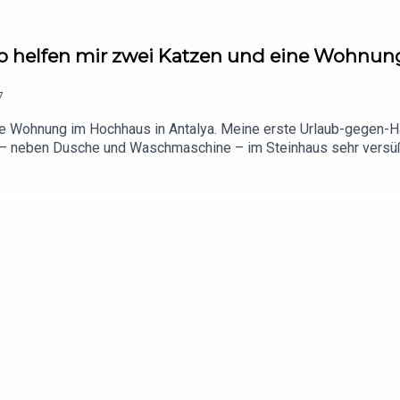
o helfen mir zwei Katzen und eine Wohnung
7
ne Wohnung im Hochhaus in Antalya. Meine erste Urlaub-gegen-
t – neben Dusche und Waschmaschine – im Steinhaus sehr versüß
...als eBook: https://amzn.to/3PszEp2Homepage mit vielen Infos z
 Ölen:https://caravanci.com/aetherische-oele-umweltfreundlich