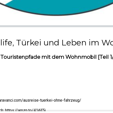
nlife, Türkei und Leben im 
 Touristenpfade mit dem Wohnmobil [Teil 1
caravanci.com/ausreise-tuerkei-ohne-fahrzeug/
h: https://amzn.to/41j6f5j