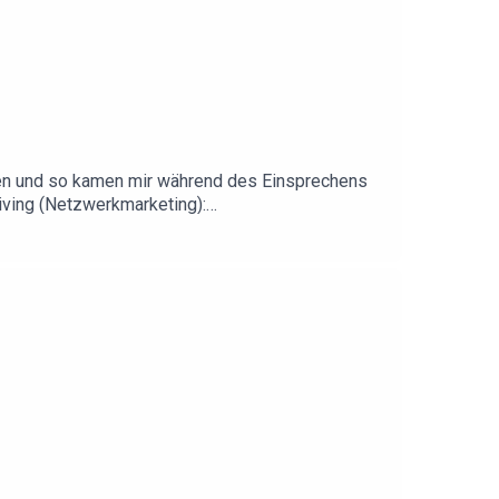
fassen und so kamen mir während des Einsprechens
iving (Netzwerkmarketing):
randisoes neues Jahr!