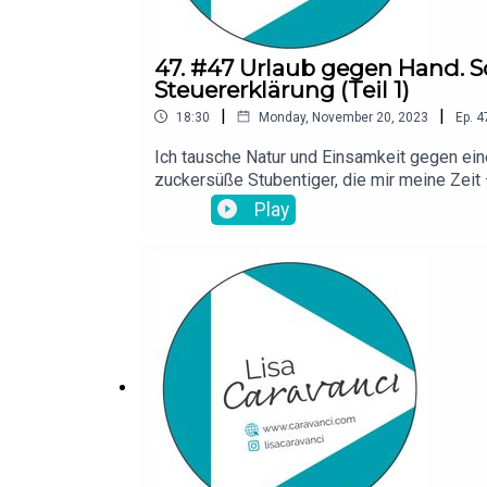
47. #47 Urlaub gegen Hand. S
Steuererklärung (Teil 1)
|
|
18:30
Monday, November 20, 2023
Ep.
4
Ich tausche Natur und Einsamkeit gegen ei
zuckersüße Stubentiger, die mir meine Zei
https://amzn.to/41j6f5j (inkl. Live-Updates)
Play
www.caravanci.comInfos zu den ätherischen
deine Bewertung meines Podcasts! Danke!