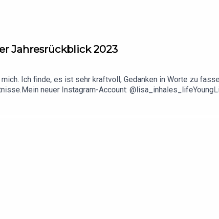
er Jahresrückblick 2023
ür mich. Ich finde, es ist sehr kraftvoll, Gedanken in Worte zu 
ntnisse.Mein neuer Instagram-Account: @lisa_inhales_lifeYoungL
n + Anmeldelink: www.caravanci.com/oeleIch wünsche dir ein g