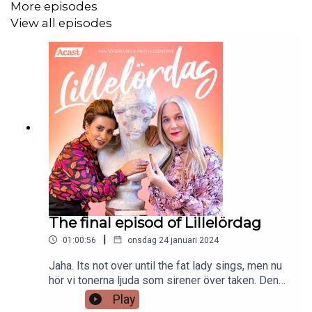
More episodes
View all episodes
The final episod of Lillelördag
|
01:00:56
onsdag 24 januari 2024
Jaha. Its not over until the fat lady sings, men nu
hör vi tonerna ljuda som sirener över taken. Den
här gången behöver vi inte pudla. I nästan tio år
Play
har vi varit på ett mission att sprida lite glädje,