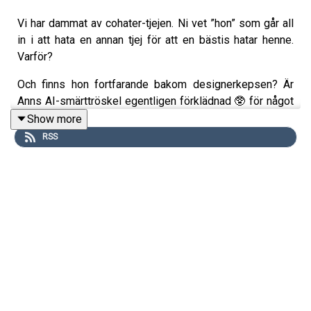
Vi har dammat av cohater-tjejen. Ni vet ”hon” som går all
in i att hata en annan tjej för att en bästis hatar henne.
Varför?
Och finns hon fortfarande bakom designerkepsen? Är
Anns AI-smärttröskel egentligen förklädnad 🥸 för något
annat?
Show more
RSS
Varför MÅSTE man göra slut med någon som man inte
älskar på rätt sätt längre? Och vilka goda livsråd skulle vi
ge unga tjejer idag (vill dom ens lyssna? Haha).
Risiga relationer, kroppshat, felfokus och vem av oss
som var en tjej som hatade tjejer och vem som fick lämna
byn pågrund av hotet från brudarna!
Nu påpekar vi!