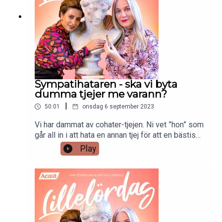
Sympatihataren - ska vi byta
dumma tjejer me varann?
|
50:01
onsdag 6 september 2023
Vi har dammat av cohater-tjejen. Ni vet ”hon” som
går all in i att hata en annan tjej för att en bästis
hatar henne. Varför? Och finns hon fortfarande
Play
bakom designerkepsen? Är Anns AI-smärttröskel
egentligen förklädnad 🥸 för något annat? Varför
MÅSTE man göra slut med någon som man inte
älskar på rätt sätt längre? Och vilka goda livsråd
skulle vi ge unga tjejer idag (vill dom ens lyssna?
Haha). Risiga relationer, kroppshat, felfokus och
vem av oss som var en tjej som hatade tjejer och