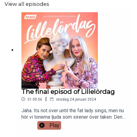
View all episodes
The final episod of Lillelördag
|
01:00:56
onsdag 24 januari 2024
Jaha. Its not over until the fat lady sings, men nu
hör vi tonerna ljuda som sirener över taken. Den
här gången behöver vi inte pudla. I nästan tio år
Play
har vi varit på ett mission att sprida lite glädje,
tankar och galna lösningar. Vi har ifrågasatt nästan