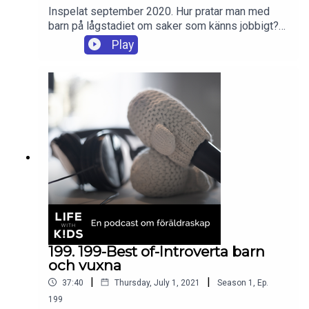
Inspelat september 2020. Hur pratar man med
barn på lågstadiet om saker som känns jobbigt?
Hur kan man hjälpa dem att sätta ord på sina
Play
känslor och vilka är de bästa tipsen för att göra
samtal om känslor en naturlig del av vardagen?
Lina träffar barnpsykologen och författaren
Reyhaneh Ahangaran som är aktuell med
"Känsloboken" och som ger sina bästa tips och
råd. Support till showen
http://supporter.acast.com/lifewithkids.
199. 199-Best of-Introverta barn
och vuxna
|
|
37:40
Thursday, July 1, 2021
Season
1
,
Ep.
199