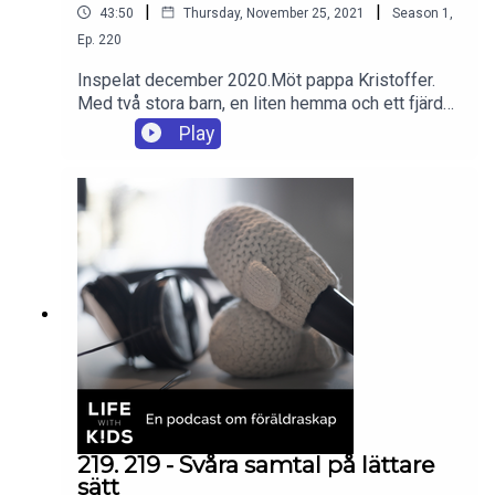
|
|
43:50
Thursday, November 25, 2021
Season
1
,
Ep.
220
Inspelat december 2020.Möt pappa Kristoffer.
Med två stora barn, en liten hemma och ett fjärde
på väg får vi ta del av många lärdomar och
Play
erfarenheter. Det blev ett fint samtal om att låta
barnen vara med i allt, att man visst ska skämma
bort sina barn och det dåliga samvetet när man
höjt rösten lite för högt utan anledning.
219. 219 - Svåra samtal på lättare
sätt