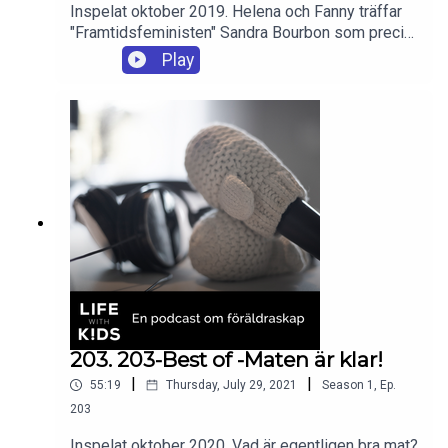
Inspelat oktober 2019. Helena och Fanny träffar
"Framtidsfeministen" Sandra Bourbon som precis
har blivit mamma och delar med sig av sina allra
Play
bästa tips för att uppnå ekonomisk frihet. Hur
börjar man få koll på sin privatekonomi? Hur kan
jag spara pengar när idag känner att jag knappt har
några marginaler? Vad ska jag spara i?Support till
showen http://supporter.acast.com/lifewithkids.
203. 203-Best of -Maten är klar!
|
|
55:19
Thursday, July 29, 2021
Season
1
,
Ep.
203
Inspelat oktober 2020. Vad är egentligen bra mat?