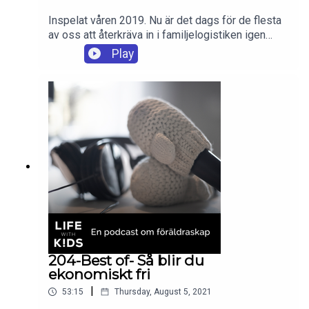
Inspelat våren 2019. Nu är det dags för de flesta
av oss att återkräva in i familjelogistiken igen
efter semestern. Men innan stresskurvan går
Play
uppåt finns det smarta tips och råd att ta till för att
underlätta det praktiska livet där hemma. Lyssna
och lär! Vi har träffat Nina Modig, logistiker och
författare och pratat om logistik i familjelivet.
Vilka är det stora tidstjuvarna och vad gör oss
irriterade i vardagslogistiken och kanske
framförallt, hur kan vi ändra på det och i vilken
ände ska jag börja?
204-Best of- Så blir du
ekonomiskt fri
|
53:15
Thursday, August 5, 2021