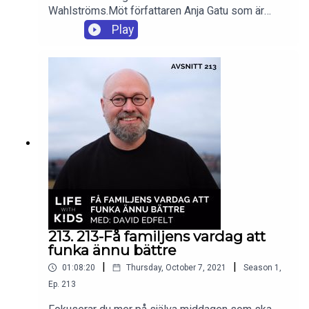
Wahlströms.Möt författaren Anja Gatu som är
aktuell med sin bok Kattspionerna - Med rätt att
Play
klösa. Ett samtal om varför det är viktigt med
representation och mångfald i barnlitteraturen, hur
en bok blir till och hur man kan uppmuntra till mer
läsning hemma med sina barn.
213. 213-Få familjens vardag att
funka ännu bättre
|
|
01:08:20
Thursday, October 7, 2021
Season
1
,
Ep.
213