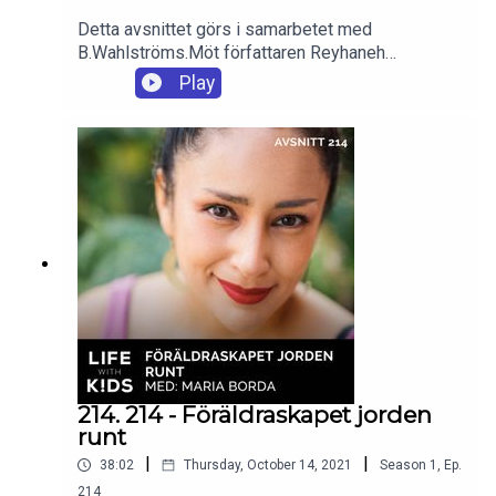
Detta avsnittet görs i samarbetet med
B.Wahlströms.Möt författaren Reyhaneh
Ahangaran som är aktuell med boken: Ska det
Play
kännas så här? Reyhaneh berättar om sitt arbete
som barnpsykolog och varför det är så viktigt att
vi tidigt lär våra barn att prata om sina känslor.
Hon ger oss sina bästa tips om hur man som
familj får till bra samtal om viktiga saker i
vardagen.
214. 214 - Föräldraskapet jorden
runt
|
|
38:02
Thursday, October 14, 2021
Season
1
,
Ep.
214