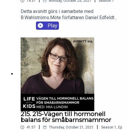
|
|
14:37
Monday, October 25, 2021
Season
1
Detta avsnitt görs i samarbete med
B.Wahlströms.Möte författaren Daniel Edfeldt
som är aktuell med boken: Varning för spöken.
Play
Daniel berättar om hur och var han får sina bästa
idéer och hur det går till när en bok blir till. Vi
pratar om också om vikten av att som förälder
hjälpa sina barn att komma över läs-tröskeln.
215. 215-Vägen till hormonell
balans för småbarnsmammor
|
|
41:57
Thursday, October 21, 2021
Season
1
,
Ep.