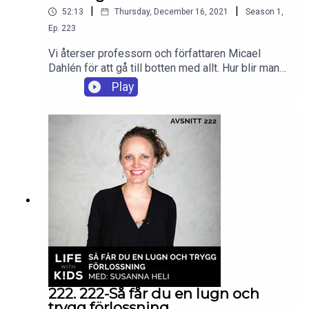
|
|
52:13
Thursday, December 16, 2021
Season
1
,
Ep.
223
Vi återser professorn och författaren Micael
Dahlén för att gå till botten med allt. Hur blir man
lycklig i vardagen, mellan alla måsten och praktisk
Play
familjelogistik? Och vilken roll spelar familjen när
det gäller meningen med livet? Svar på detta och
mycket annat i årets sista podd!
222. 222-Så får du en lugn och
trygg förlossning