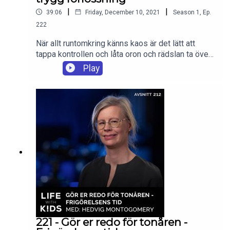
|
|
39:06
Friday, December 10, 2021
Season
1
,
Ep.
222
När allt runtomkring känns kaos är det lätt att
tappa kontrollen och låta oron och rädslan ta över.
Sunna Heli, grundaren till metoden Föda utan
Play
rädsla, förklarar hur vi kan ta tillbaka
ägandeskapet över vår egen förlossning, hur man
som medperson kan stötta innan och under
förlossningen och vilka verktyg man kan använda
för att genomföra förlossningen på ett lugnt och
tryggt sätt, oavsett vart, när eller hur de yttre
faktorerna ser ut.
221 - Gör er redo för tonåren -