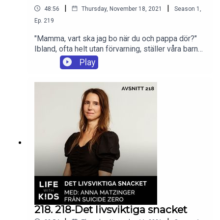
|
|
48:56
Thursday, November 18, 2021
Season
1
,
Ep.
219
"Mamma, vart ska jag bo när du och pappa dör?"
Ibland, ofta helt utan förvarning, ställer våra barn
frågor som kan kännas lite svåra att svara på. När
Play
de är små gör de oftast det utifrån ren nyfikenhet,
men runt 9-årsåldern börjar de fundera på riktigt
kring existensiella frågor och det kan kännas
ganska skrämmande för dem. Psykologen och
författaren Reyhaneh Ahangaran guidar oss i hur
vi kan vägleda våra barn under en känslig period
och vi fördjupar oss i hur man hanterar frågor om
döden, när allt inte känns bra och när det krånglar
med kompisar.
218. 218-Det livsviktiga snacket