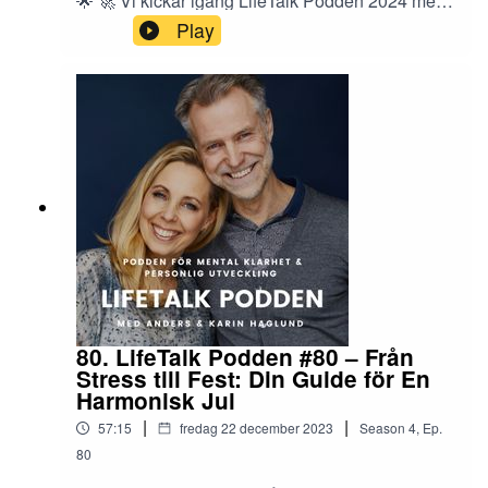
🌟 🚀 Vi kickar igång LifeTalk Podden 2024 med
ett magiskt temaavsnitt där vi fördjupar oss i
Play
konsten att skapa ett fantastiskt år. 🎉
Målsättning, vision och fokus står i centrum när vi
utforskar hur du kan bygga på stolthet och
tidigare framgångar för att locka fram dina
innersta drömmar...
80. LifeTalk Podden #80 – Från
Stress till Fest: Din Guide för En
Harmonisk Jul
|
|
57:15
fredag 22 december 2023
Season
4
,
Ep.
80