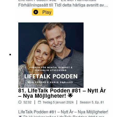
Förhållningssätt till TidI detta härliga avsnitt av
LifeTalk Podden besvarar vi en tankeväckande
Play
fråga: Hur kan man navigera genom livet utan att
ständigt känna att tiden är för knapp för allt roligt
man vill uppleva? 🚀 Dessutom ger vi er en
exklusiv inblick i vårt eget liv när vi avslöjar om vi
någonsin bråkar och hur vi når enighet när
åsikterna kolliderar. 🤔💖
81. LifeTalk Podden #81 – Nytt År
– Nya Möjligheter! 🌟
|
|
52:02
fredag 5 januari 2024
Season
5
,
Ep.
81
LifeTalk Podden #81 – Nytt År – Nya Möjligheter!