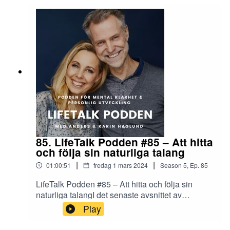
85. LifeTalk Podden #85 – Att hitta
och följa sin naturliga talang
|
|
01:00:51
fredag 1 mars 2024
Season
5
,
Ep.
85
LifeTalk Podden #85 – Att hitta och följa sin
naturliga talangI det senaste avsnittet av
LIFETALK PODDEN svarar vi på frågor om att
Play
bryta sig ur karriärens ekorrhjul och hur man
följer sin passion. Dessutom en titt på att få till