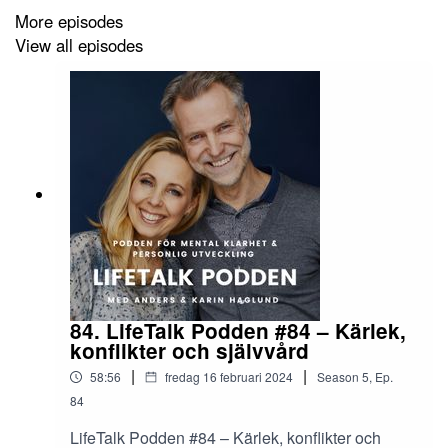
den för hälsan så viktiga sömnen samt hur vi kan
More episodes
vända trenden med ökande sjukskrivningar på
View all episodes
grund av psykisk ohälsa. Ännu ett engagerande
avsnitt med andra ord så in och lyssna!
84. LifeTalk Podden #84 – Kärlek,
konflikter och självvård
|
|
58:56
fredag 16 februari 2024
Season
5
,
Ep.
84
LifeTalk Podden #84 – Kärlek, konflikter och