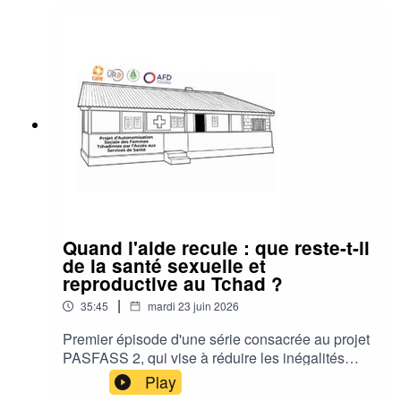
Quand l'aide recule : que reste-t-il
de la santé sexuelle et
reproductive au Tchad ?
|
35:45
mardi 23 juin 2026
Premier épisode d'une série consacrée au projet
PASFASS 2, qui vise à réduire les inégalités
femmes-hommes en améliorant l'accès aux
Play
droits et à la santé sexuels et reproductifs dans