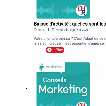
Baisse d'activité : quelles sont le
|
09:21
vendredi 10 janvier 2025
Votre clientèle baisse ? C'est l'objet de ce
la saison creuse, il est essentiel d'analyse
connaissent. Selon l'expert, cinq indicateurs
Play
vends et/ou par rapport au salaire des Fran
inexistante, il est important de recevoir de
pour relancer sa fréquentation ? Il faut abs
également possible de faire appel à un consul
Une baisse de prix peut effrayer la clientèl