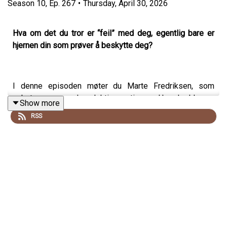
Season
10
,
Ep.
267
•
Thursday, April 30, 2026
Hva om det du tror er “feil” med deg, egentlig bare er
hjernen din som prøver å beskytte deg?
I denne episoden møter du Marte Fredriksen, som
vokste opp med selektiv mutisme. Hun hadde en
Show more
stemme, tanker, meninger og drømmer, men utenfor
RSS
hjemmet var hun stum.
Du vil sitte igjen med:
– en ny forståelse av angst, utrygghet og
beskyttelsesstrategier
– innsikt i hvorfor viljestyrke ofte ikke er nok