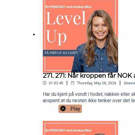
gamle, ubevisste mønstre kan påvirke helse, 
tilbake til det som faktisk er sant for deg 
lytte og komme hjem til deg selv.Se dokumen
RXphLdOtDeDSJrvVcTQNIwBaPqVC&si=q5kWDc
https://open.spotify.com/show/6eMmgvmijJ
når du egentlig trenger noe annet?✨Meld de
kurset mitt Recode You her👇👉 https://ww
https://www.norli.no/boker/dokumentar-og-
https://www.annikenbinz.com/epost
271. 271: Når kroppen får NOK
|
|
01:02:45
Thursday, May 28, 2026
Seaso
Har du kjent på vondt i hodet, nakken eller s
anspent at du nesten ikke tenker over det l
episode av Level Up har jeg med meg Marian
Play
lenge.I episoden får du høre mer om:– hvor
hvile uten dårlig samvittighet– hvorfor du i
du trorDette er episoden for deg som kjenner
hvile og ta vare på deg selv.For kroppen di