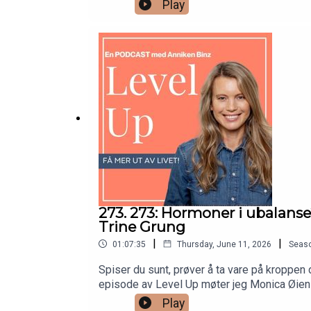
gamle, ubevisste mønstre.Du får høre mer om
Play
slappe av, selv når du vet at du trenger ro–
selvfølelse– hvorfor perfeksjonisme, impo
kan hjelpe deg å endre gamle mønstre og stå 
være den du tror andre forventer og kjenne a
er personlighetstrekk. Det er mønstre som
med deg det gratis foredraget mitt 9. juni?
plass på kurset mitt Recode You her👇👉 h
https://www.norli.no/boker/dokumentar-og-
https://www.annikenbinz.com/epost
273. 273: Hormoner i ubalans
Trine Grung
|
|
01:07:35
Thursday, June 11, 2026
Seas
Spiser du sunt, prøver å ta vare på kroppen d
episode av Level Up møter jeg Monica Øien 
om å følge en streng diett eller leve perfek
Play