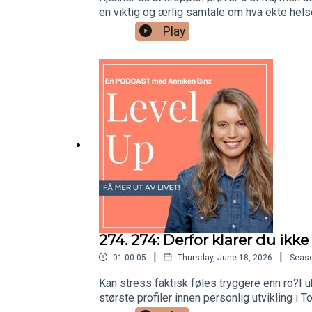
en viktig og ærlig samtale om hva ekte hels
vår produseres på henger tettere sammen enn
Play
energi, kraft og vitalitet.Du får høre mer
tappe deg for energi over tid– hvorfor tarm
regenerativt landbruk henger sammen med he
å begynne å lytte mer til kroppen og ta va
lenge, og som vil forstå helse på en dyper
med en som trenger å høre at kroppen ikke e
Omsted:https://www.kjerstiomsted.com/http
9. juni? Fortvil ikke! Du kan se opptaket 
👇👉 https://www.annikenbinz.com/recode-y
og-fakta/livssyn-og-selvutvikling/selvutv
274. 274: Derfor klarer du ikke
|
|
01:00:05
Thursday, June 18, 2026
Seas
Kan stress faktisk føles tryggere enn ro?I
største profiler innen personlig utvikling i 