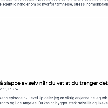
e egentlig handler om og hvorfor tarmhelse, stress, hormonbalan
 mange tror.Kjersti deler sin sterke reise fra alvorlig ME, utmat
 om:– hvorfor symptomer ofte er kroppens måte å kommunisere på–
, fordøyelse og matintoleranser kan være viktige signaler fra kro
lsen vår– hvorfor ekte helse ikke handler om å bli perfekt, men
lg som faktisk nærer degDette er episoden for deg som føler at 
e måte, ikke bare som noe du skal optimalisere, men som noe du 
r problemet. Den prøver å vise vei 💖Mer fra Kjersti Rinde
s://www.opaker.no/https://www.instagram.com/kjerstiromsted/✨
her💖 👇👉 https://www.annikenbinz.com/opptak-3stegtilvarigendr
ou-2026✨HURRA! Supervaner er nå i butikk!! Sikre deg en kopi
ikling/supervaner-9788269345735✨ Få ukentlig påfyll fra meg
 å slappe av selv når du vet at du trenger det
on
10
,
Ep.
274
 ukens episode av Level Up deler jeg en viktig erkjennelse jeg 
Toronto og Los Angeles: Du kan ha bygget sterk selvtillit og likeve