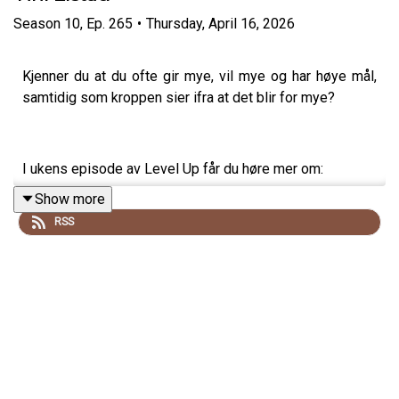
Season
10
,
Ep.
265
•
Thursday, April 16, 2026
Kjenner du at du ofte gir mye, vil mye og har høye mål,
samtidig som kroppen sier ifra at det blir for mye?
I ukens episode av Level Up får du høre mer om:
Show more
– hvordan du kan få mer energi og kapasitet uten å måtte
RSS
bremse ned livet ditt
– hvorfor nervesystemet ditt trenger små resets
gjennom dagen
– hva HRV faktisk er, og hvordan det påvirker stress,
restitusjon og helse
– hvorfor hvile ikke gjør deg svakere, men kan gjøre deg
sterkere