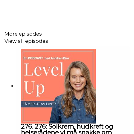
Dette er episoden for deg som vil få mer ut av livet,
prestere godt og samtidig ta vare på deg selv på en
More episodes
smart og bærekraftig måte.
View all episodes
Del episoden med en som trenger en liten påminnelse
om at mer ikke alltid er bedre 💖
Mer fra Tiril Elstad:
👉
https://www.instagram.com/tirilelstad/
👉
https://www.endor.global/
276. 276: Solkrem, hudkreft og
helserådene vi må snakke om