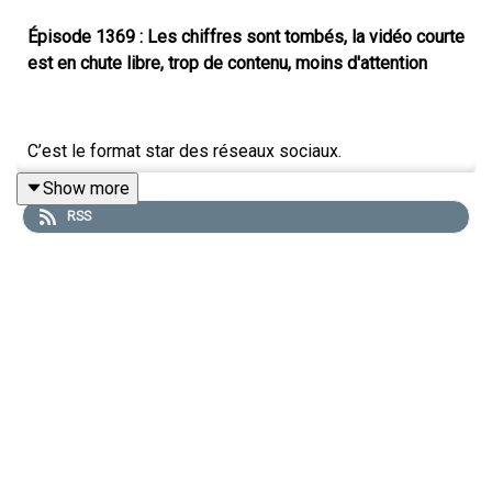
Épisode 1369 : Les chiffres sont tombés, la vidéo courte
est en chute libre, trop de contenu, moins d'attention
C’est le format star des réseaux sociaux.
Show more
C’est celui qui génère le plus de vues.
RSS
C’est aussi celui que les plateformes poussent avec le
plus de force.
Mais voilà : plus il y a de vidéos courtes, moins elles
performent.
C’est le grand paradoxe révélé par le dernier rapport de
la plateforme Metricool.
—