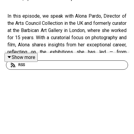
In this episode, we speak with Alona Pardo, Director of
the Arts Council Collection in the UK and formerly curator
at the Barbican Art Gallery in London, where she worked
for 15 years. With a curatorial focus on photography and
film, Alona shares insights from her exceptional career,
reflecting on the exhibitions she has led — from
Show more
Masculinities: Liberation through Photography
to
RSS
RE/SISTERS: A Lens on Gender and Ecology
, and
The
Infinite Woman
. We explore her approach to building
meaningful, socially engaged exhibitions, her
collaborations with international institutions and artists,
and her evolving role as a curator working across both
public collections and contemporary art contexts. Alona
also offers invaluable advice to photographers and
curators navigating the changing landscape of visual
culture.