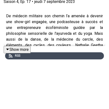
Saison
4
,
Ep.
17
•
jeudi 7 septembre 2023
De médecin militaire son chemin l’a amenée à devenir
une show-girl engagée, une podcasteuse à succès et
une entrepreneure écoféministe guidée par la
philosophie sensorielle de l'ayurveda et du yoga. Mais
aussi de la danse, de la médecine du cercle, des
éléments, des cycles, des couleurs... Nathalie Geetha
Show more
Babouraj se nourrit de tout ce qui l’entoure, à commencer
RSS
par la Nature, et les femmes. Elle a créé la Tribe
Empowering School qui accompagne les femmes dans
leur chemin de vie, d'épanouissement et de sororité. Ses
livres de coaching ou de détox nous invitent à gagner en
autonomie, à devenir notre propre médecin pour
reprendre le contrôle. Des manifestes forts pour honorer
la médecine holistique et intégrative. Nathalie se livre
dans cette Conversation, elle raconte des étapes
bouleversantes de sa vie comme les moments de