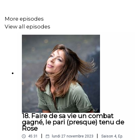
construction de ses certitudes. Elle parle du rapport au
corps et des néo-médecines qui fleurissent dans
l’univers du wellness. Avec une certitude, l’important
More episodes
c’est de partager. C’est rempli de sagesse et
View all episodes
d’optimisme, donc ça fait du bien à écouter.
18. Faire de sa vie un combat
gagné, le pari (presque) tenu de
Rose
|
|
45:31
lundi 27 novembre 2023
Saison
4
,
Ep.