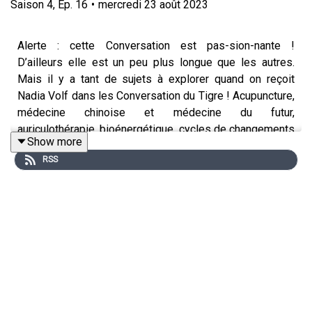
Saison
4
,
Ep.
16
•
mercredi 23 août 2023
Alerte : cette Conversation est pas-sion-nante !
D’ailleurs elle est un peu plus longue que les autres.
Mais il y a tant de sujets à explorer quand on reçoit
Nadia Volf dans les Conversation du Tigre ! Acupuncture,
médecine chinoise et médecine du futur,
auriculothérapie, bioénergétique, cycles de changements
Show more
de l’organisme, nouveaux modes de vie… Nadia a des
RSS
avis tranchés et renseignés sur tout, et n’a jamais de
langue de bois. C’est un puit de connaissance qui
semble sans fond dès qu’il s’agit de parler de santé et
prévention. Elle se dévoile elle aussi un peu, partage de
nombreux conseils, et surtout nous ouvre un regard
différent sur notre propre santé et notre façon de
l’entretenir… A écouter et partager sur la route des
vacances !