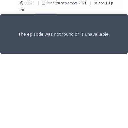
|
|
16:25
lundi 20 septembre 2021
Saison
1
,
Ep.
20
Play
Copyright
The Hacking Project
Hébergé avec ❤️ par
Acast