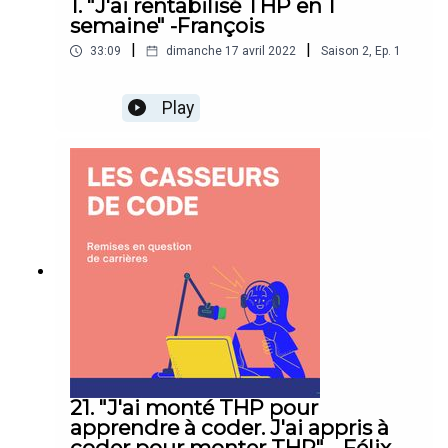
1. "J'ai rentabilisé THP en 1
semaine" -François
|
|
33:09
dimanche 17 avril 2022
Saison
2
,
Ep.
1
Play
21. "J'ai monté THP pour
apprendre à coder. J'ai appris à
coder pour monter THP" --Félix