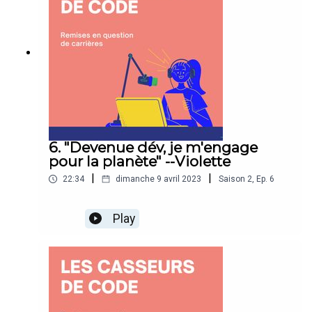
6. "Devenue dév, je m'engage
pour la planète" --Violette
|
|
22:34
dimanche 9 avril 2023
Saison
2
,
Ep.
6
Play