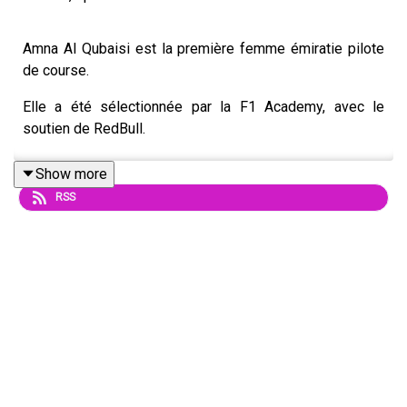
Amna Al Qubaisi est la première femme émiratie pilote
de course.
Elle a été sélectionnée par la F1 Academy, avec le
soutien de RedBull.
Show more
RSS
Website :
https://www.lemanalshow.com
Follow Le Manal Show
TikTok :
https://urlz.fr/mpXY
Instagram :
https://urlz.fr/pKqm