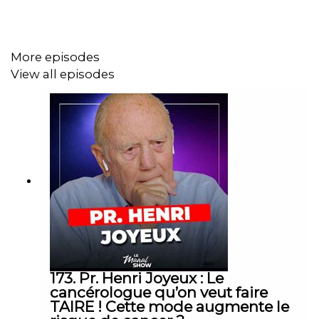
Follow Amna Al Quabaisi
Instagram :
https://urlz.fr/pQtO
More episodes
View all episodes
Pour un séjour de rêve à Dubaï : Hyatt Centric Jumeirah
🌴
Instagram :
https://urlz.fr/pQtu
TikTok :
https://urlz.fr/pQty
Website :
https://urlz.fr/pQtB
173. Pr. Henri Joyeux : Le
cancérologue qu’on veut faire
TAIRE ! Cette mode augmente le