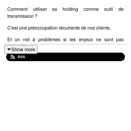
Comment utiliser sa holding comme outil de
transmission ?
C'est une préoccupation récurrente de nos clients.
Et un nid à problèmes si les enjeux ne sont pas
maitrisées.
Show more
RSS
En voici une liste non exhaustive :
1. La question du pouvoir de décision après le
démembrement
2. La répartition des fruits entre usufruitier et nu-
propriétaire : à qui reviennent réellement les dividendes
ou réserves ?
3. Les nouveaux risques liés à l'article 774 bis du CGI