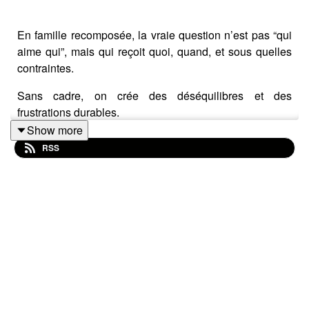
En famille recomposée, la vraie question n’est pas “qui
aime qui”, mais qui reçoit quoi, quand, et sous quelles
contraintes.
Sans cadre, on crée des déséquilibres et des
frustrations durables.
Show more
Dans cet épisode, nous détaillons les solutions pour
RSS
protéger le conjoint tout en préservant l’équité entre les
enfants.
Cliquez ici pour recevoir notre newsletter :
https://www.le-family-office.fr/abonnement/
Pour éclairer ces arbitrages, Lucien Roy reçoit Caroline