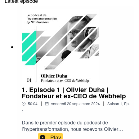
Latest episode
1. Episode 1 | Olivier Duha |
Fondateur et ex-CEO de Webhelp
|
|
50:04
vendredi 20 septembre 2024
Saison
1
,
Ep.
1
Dans le premier épisode du podcast de
l’hypertransformation, nous recevons Olivier
Duha, co-fondateur et ex-CEO de Webhelp,
Play