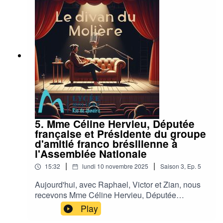
5. Mme Céline Hervieu, Députée
française et Présidente du groupe
d'amitié franco brésilienne à
l'Assemblée Nationale
|
|
15:32
lundi 10 novembre 2025
Saison
3
,
Ep.
5
Aujourd'hui, avec Raphael, Victor et Zian, nous
recevons Mme Céline Hervieu, Députée
française et Présidente du groupe d'amitié franco
Play
brésilienne à l'Assemblée Nationale.