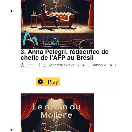
3. Anna Pelegri, rédactrice de
cheffe de l'AFP au Brésil
|
|
05:00
vendredi 12 avril 2024
Saison
2
,
Ep.
3
Play