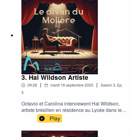
3. Hal Wildson Artiste
|
|
09:28
mardi 16 septembre 2025
Saison
3
,
Ep.
3
Octavio et Carolina interviewent Hal Wildson,
artiste brésilien en résidence au Lycée dans le
cadre de l'année France Brésil 2025
Play