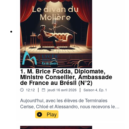
1. M. Brice Fodda, Diplomate,
Ministre Conseiller, Ambassade
de France au Brésil (N°2)
|
|
12:12
jeudi 16 avril 2026
Saison
4
,
Ep.
1
Aujourd'hui, avec les élèves de Terminales
Cerise, Chloé et Alessandro, nous recevons le
N°2 de l'Ambassade de France au Brésil, M.
Play
Brice Fodda.