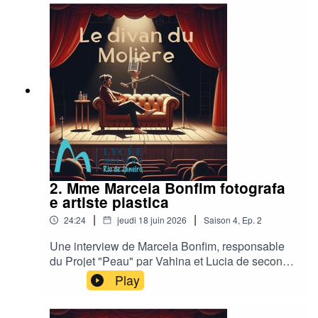
2. Mme Marcela Bonfim fotografa
e artiste plastica
|
|
24:24
jeudi 18 juin 2026
Saison
4
,
Ep.
2
Une interview de Marcela Bonfim, responsable
du Projet "Peau" par Vahina et Lucia de seconde
3
Play