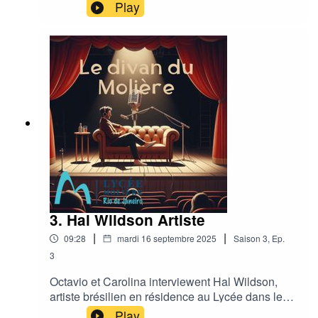
Play
3. Hal Wildson Artiste
|
|
09:28
mardi 16 septembre 2025
Saison
3
,
Ep.
3
Octavio et Carolina interviewent Hal Wildson,
artiste brésilien en résidence au Lycée dans le
cadre de l'année France Brésil 2025
Play