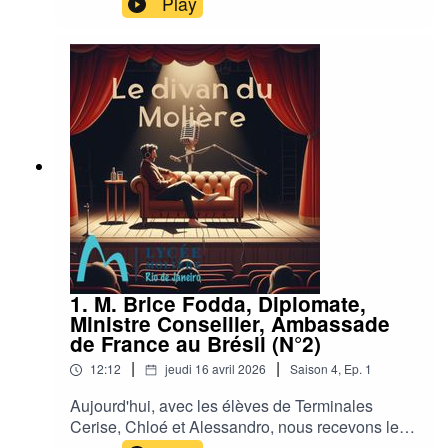
Play
1. M. Brice Fodda, Diplomate,
Ministre Conseiller, Ambassade
de France au Brésil (N°2)
|
|
12:12
jeudi 16 avril 2026
Saison
4
,
Ep.
1
Aujourd'hui, avec les élèves de Terminales
Cerise, Chloé et Alessandro, nous recevons le
N°2 de l'Ambassade de France au Brésil, M.