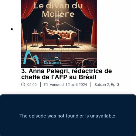
3. Anna Pelegri, rédactrice de
cheffe de l'AFP au Brésil
|
|
05:00
vendredi 12 avril 2024
Saison
2
,
Ep.
3
Play