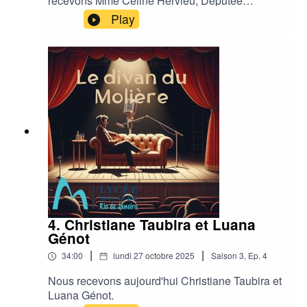
recevons Mme Céline Hervieu, Députée
française et Présidente du groupe d'amitié franco
Play
brésilienne à l'Assemblée Nationale.
4. Christiane Taubira et Luana
Génot
|
|
34:00
lundi 27 octobre 2025
Saison
3
,
Ep.
4
Nous recevons aujourd'hui Christiane Taubira et
Luana Génot.