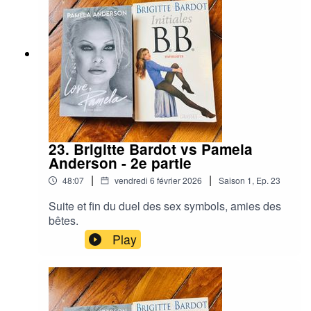
23. Brigitte Bardot vs Pamela
Anderson - 2e partie
|
|
48:07
vendredi 6 février 2026
Saison
1
,
Ep.
23
Suite et fin du duel des sex symbols, amies des
bêtes.
Play