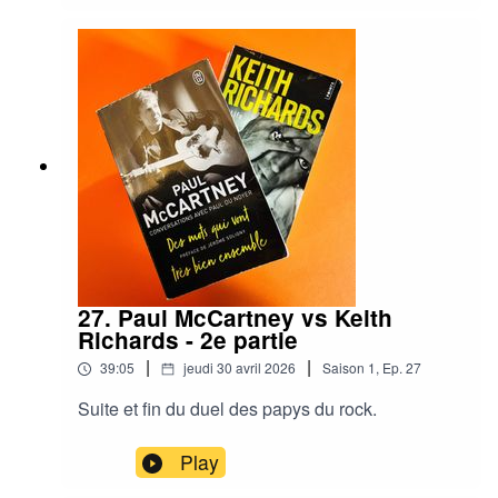
surtout pour le pire...
27. Paul McCartney vs Keith
Richards - 2e partie
|
|
39:05
jeudi 30 avril 2026
Saison
1
,
Ep.
27
Suite et fin du duel des papys du rock.
Play