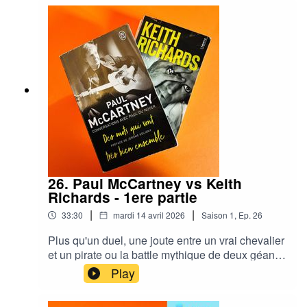
26. Paul McCartney vs Keith
Richards - 1ere partie
|
|
33:30
mardi 14 avril 2026
Saison
1
,
Ep.
26
Plus qu'un duel, une joute entre un vrai chevalier
et un pirate ou la battle mythique de deux géants
qui règnent encore sur la musique à 80 ans
Play
passés et ont bâti l'une des révolutions
culturelles majeures du 20e siècle : le rock'n roll.