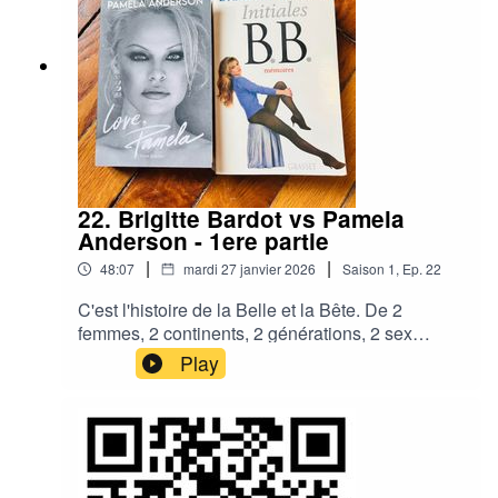
22. Brigitte Bardot vs Pamela
Anderson - 1ere partie
|
|
48:07
mardi 27 janvier 2026
Saison
1
,
Ep.
22
C'est l'histoire de la Belle et la Bête. De 2
femmes, 2 continents, 2 générations, 2 sex
symbols scandaleuses. Libérées des carcans
Play
sociaux mais broyées par la passion des
hommes et le rouleau compresseur de la
célébrité, elles ont choisi de mettre leur pouvoir
incandescent de séduction au service d'une
cause animale qui leur doit beaucoup.