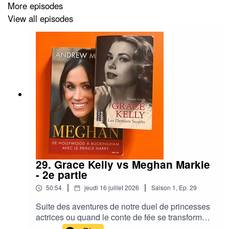
More episodes
View all episodes
29. Grace Kelly vs Meghan Markle
- 2e partie
|
|
50:54
jeudi 16 juillet 2026
Saison
1
,
Ep.
29
Suite des aventures de notre duel de princesses
actrices ou quand le conte de fée se transforme
en cauchemar et que la liberté se paie très cher...