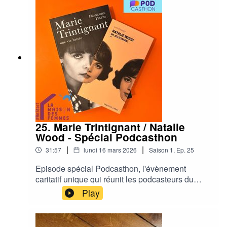
25. Marie Trintignant / Natalie
Wood - Spécial Podcasthon
|
|
31:57
lundi 16 mars 2026
Saison
1
,
Ep.
25
Episode spécial Podcasthon, l'évènement
caritatif unique qui réunit les podcasteurs du
monde entier pendant la semaine du 14 au 20
Play
mars autour d'un objectif commun : sensibiliser
aux causes qui leur tiennent à coeur et mettre en
lumière l'action de l'association de leur