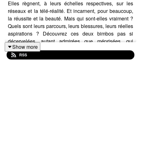
Elles règnent, à leurs échelles respectives, sur les
réseaux et la télé-réalité. Et incarnent, pour beaucoup,
la réussite et la beauté. Mais qui sont-elles vraiment ?
Quels sont leurs parcours, leurs blessures, leurs réelles
aspirations ? Découvrez ces deux bimbos pas si
décervelées, autant admirées que méprisées, qui
Show more
tracent leur route, coûte que coûte.
RSS
Si tu veux soutenir le podcast et ne rien rater de
l'actualité du Book Fight Club, pense à t'abonner sur ta
plateforme d'écoute mais aussi sur les réseaux.
Là, t'as tous les liens pour ça :
https://tr.ee/Le_Book_Fight_Club
Musique : Le Book Fight Club avec AIMusicGen.AI