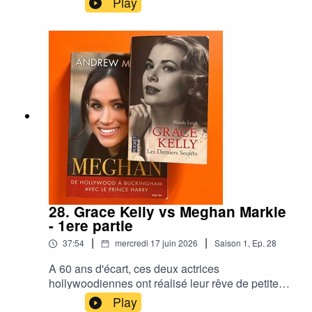
Play
28. Grace Kelly vs Meghan Markle
- 1ere partie
|
|
37:54
mercredi 17 juin 2026
Saison
1
,
Ep.
28
A 60 ans d'écart, ces deux actrices
hollywoodiennes ont réalisé leur rêve de petite
fille : épouser un prince. Pour le meilleur et
Play