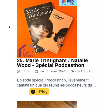
25. Marie Trintignant / Natalie
Wood - Spécial Podcasthon
|
|
31:57
lundi 16 mars 2026
Saison
1
,
Ep.
25
Episode spécial Podcasthon, l'évènement
caritatif unique qui réunit les podcasteurs du
monde entier pendant la semaine du 14 au 20
Play
mars autour d'un objectif commun : sensibiliser
aux causes qui leur tiennent à coeur et mettre en
lumière l'action de l'association de leur