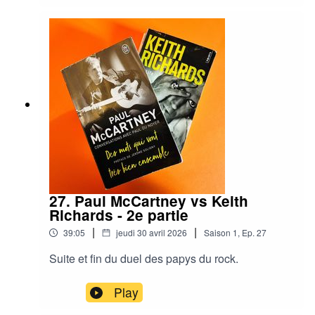
surtout pour le pire...
27. Paul McCartney vs Keith
Richards - 2e partie
|
|
39:05
jeudi 30 avril 2026
Saison
1
,
Ep.
27
Suite et fin du duel des papys du rock.
Play