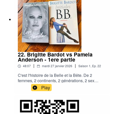
22. Brigitte Bardot vs Pamela
Anderson - 1ere partie
|
|
48:07
mardi 27 janvier 2026
Saison
1
,
Ep.
22
C'est l'histoire de la Belle et la Bête. De 2
femmes, 2 continents, 2 générations, 2 sex
symbols scandaleuses. Libérées des carcans
Play
sociaux mais broyées par la passion des
hommes et le rouleau compresseur de la
célébrité, elles ont choisi de mettre leur pouvoir
incandescent de séduction au service d'une
cause animale qui leur doit beaucoup.