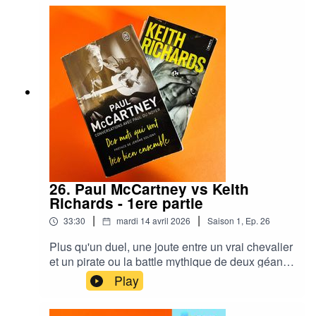
26. Paul McCartney vs Keith
Richards - 1ere partie
|
|
33:30
mardi 14 avril 2026
Saison
1
,
Ep.
26
Plus qu'un duel, une joute entre un vrai chevalier
et un pirate ou la battle mythique de deux géants
qui règnent encore sur la musique à 80 ans
Play
passés et ont bâti l'une des révolutions
culturelles majeures du 20e siècle : le rock'n roll.