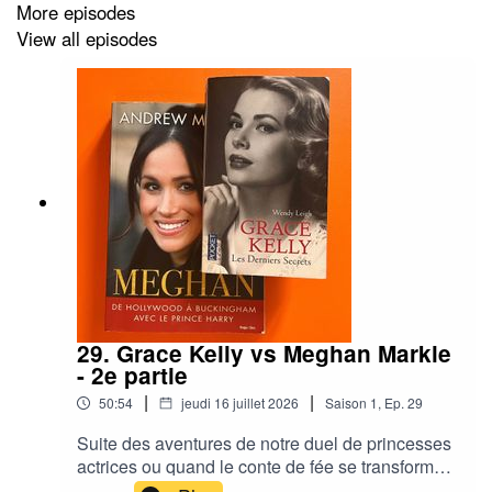
More episodes
View all episodes
29. Grace Kelly vs Meghan Markle
- 2e partie
|
|
50:54
jeudi 16 juillet 2026
Saison
1
,
Ep.
29
Suite des aventures de notre duel de princesses
actrices ou quand le conte de fée se transforme
en cauchemar et que la liberté se paie très cher...