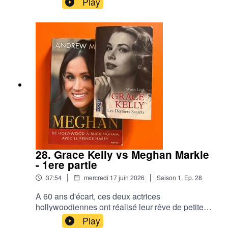
Play
28. Grace Kelly vs Meghan Markle
- 1ere partie
|
|
37:54
mercredi 17 juin 2026
Saison
1
,
Ep.
28
A 60 ans d'écart, ces deux actrices
hollywoodiennes ont réalisé leur rêve de petite
fille : épouser un prince. Pour le meilleur et
Play