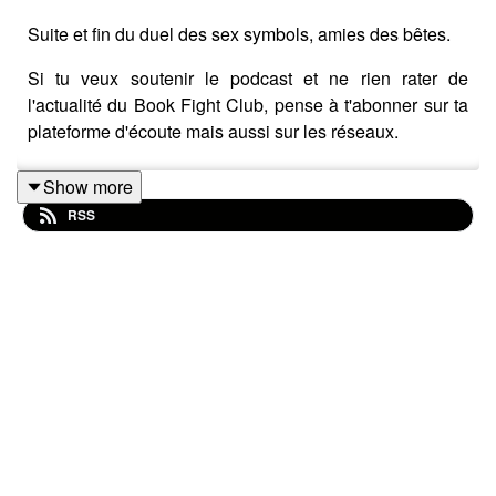
Suite et fin du duel des sex symbols, amies des bêtes.
Si tu veux soutenir le podcast et ne rien rater de
l'actualité du Book Fight Club, pense à t'abonner sur ta
plateforme d'écoute mais aussi sur les réseaux.
Show more
RSS
Là, t'as tous les liens pour ça :
https://tr.ee/Le_Book_Fight_Club
Musique : Le Book Fight Club avec AIMusicGen.AI