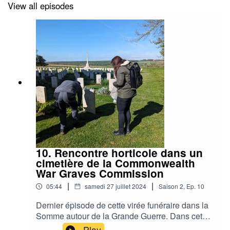
aussi engagée pour les vivants.
View all episodes
10. Rencontre horticole dans un
cimetière de la Commonwealth
War Graves Commission
|
|
05:44
samedi 27 juillet 2024
Saison
2
,
Ep.
10
Dernier épisode de cette virée funéraire dans la
Somme autour de la Grande Guerre. Dans cet
épisode je vous parle des grands changements
Play