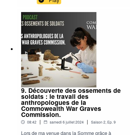
de méthodes pour entretenir ces cimetières
jardins implantés dans le monde entier. La page
dédiée à l'horticulture de la CGWC :
https://www.cwgc.org/our-work/caring-for-our-
sites/horticulture/ La vidéo Youtube :
https://youtu.be/6UcXvQeu4eQ Hébergé par
Ausha. Visitez ausha.co/politique-de-
confidentialite pour plus d'informations.
9. Découverte des ossements de
soldats : le travail des
anthropologues de la
Commowealth War Graves
Commission.
|
|
08:42
samedi 6 juillet 2024
Saison
2
,
Ep.
9
Lors de ma venue dans la Somme grâce à