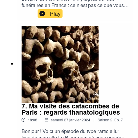
funéraires en France : ce n'est pas ce que vous
croyez" publié en mars 2024 où j'aborde ce sujet
Play
au regard de mon travail théorique et de terrain
en chambre funéraire. Sans oublier les bienfaits
d'une meilleure formation aux rites dans le
monde funéraire. Hébergé par Ausha. Visitez
ausha.co/politique-de-confidentialite pour plus
d'informations.
7. Ma visite des catacombes de
Paris : regards thanatologiques
|
|
18:08
samedi 27 janvier 2024
Saison
2
,
Ep.
7
Bonjour ! Voici un épisode du type "article lu"
issu de mon site Le Bizarreum où vous pourrez