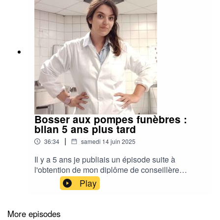
Bosser aux pompes funèbres :
bilan 5 ans plus tard
|
36:34
samedi 14 juin 2025
Il y a 5 ans je publiais un épisode suite à
l'obtention de mon diplôme de conseillère
funéraire et maître de cérémonie. Qu'en est-il 5
Play
ans plus tard? En me spécialisant en transport
de corps et en agent de chambre funéraire, je ne
pensais pas que ma vision de la mort deviendrait
More episodes