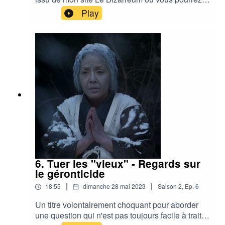
retrouver toutes les photos qui vont avec ou
Play
même lire le texte en même temps. Je vous parle
de ma visite des catacombes de Paris, mais
surtout de leur histoire, et de ce que j'en ai pensé
! Pour toutes les sources c'est encore une fois
sur mon site. Lire l'articleBonne écoute ! Hébergé
par Ausha. Visitez ausha.co/politique-de-
confidentialite pour plus d'informations.
6. Tuer les "vieux" - Regards sur
le géronticide
|
|
18:55
dimanche 28 mai 2023
Saison
2
,
Ep.
6
Un titre volontairement choquant pour aborder
une question qui n'est pas toujours facile à traiter,