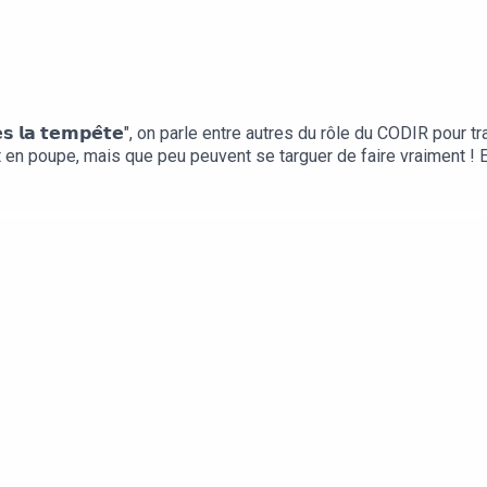
𝗲̀𝘀 𝗹𝗮 𝘁𝗲𝗺𝗽𝗲̂𝘁𝗲", on parle entre autres du rôle du CODIR po
t en poupe, mais que peu peuvent se targuer de faire vraiment ! E
it mieux avant » et/ou - se contenter d’un retour à la normale com
 rôle d'insuffler une nouvelle dynamique en accord avec la nouvel