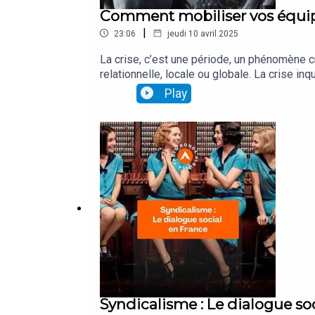
Comment mobiliser vos équipes
|
23:06
jeudi 10 avril 2025
La crise, c’est une période, un phénomène cr
relationnelle, locale ou globale. La crise 
de notre histoire. Aujourd’hui, on va parle
Play
Syndicalisme : Le dialogue so