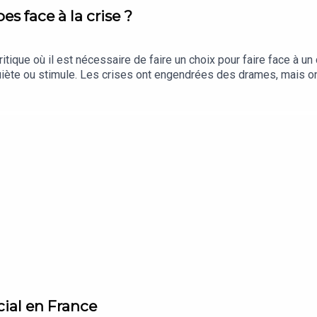
 face à la crise ?
itique où il est nécessaire de faire un choix pour faire face à u
inquiète ou stimule. Les crises ont engendrées des drames, mais o
r de comment la gérer en management et comment parvenir à mobili
cial en France