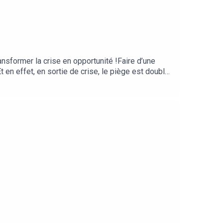
ur transformer la crise en opportunité !Faire d’une
t en effet, en sortie de crise, le piège est double
me si la crise n’avait pas changé les choses !🪄
le réalité héritée de la crise et d'embarquer les