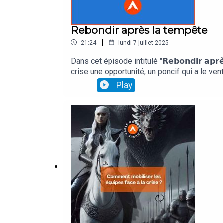
Rebondir après la tempête
|
21:24
lundi 7 juillet 2025
Dans cet épisode intitulé "𝗥𝗲𝗯𝗼𝗻𝗱𝗶𝗿 𝗮𝗽
crise une opportunité, un poncif qui a le ven
: - rester figés dans la nostalgie du « c’éta
Play
Amis CODIR, c'est bien à vous que revient le
équipes dans un nouveau chapitre !