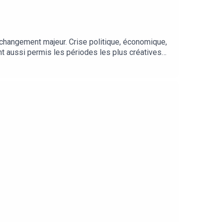
n changement majeur. Crise politique, économique,
nt aussi permis les périodes les plus créatives
ser vos équipes face à la crise.