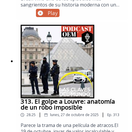
sangrientos de su historia moderna con un
operativo de seguridad en las favelas de Río
Play
de Janeiro, que provocó la muerte de al menos
132 personas. Las recientes acciones
policiales del gobierno conservador de Río
ponen en evidencia el punto significativo en la
“guerra contra el crimen”, donde los
cuestionables resultados comienzan a ser
utilizados en el espectro político de cara a las
futuras elecciones presidenciales del país
sudamericano.Visita la sección de Mundo de El
Sol de México para no perderte las noticias
internacionales.
313. El golpe a Louvre: anatomía
de un robo imposible
|
|
28:25
lunes, 27 de octubre de 2025
Ep.
313
Parece la trama de una película de atracos.El
19 de octubre, joyas de valor incalculable y