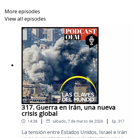
acto de racismo, si el racismo inverso existe y si
existe persecución contra una minoría que tiene en
More episodes
sus manos el 80% de las tierras en Sudáfrica.
View all episodes
Visita la sección de
Mundo
de
El Sol de México
para
no perderte las noticias internacionales.
317. Guerra en Irán, una nueva
crisis global
|
|
14:38
sábado, 7 de marzo de 2026
Ep.
317
La tensión entre Estados Unidos, Israel e Irán