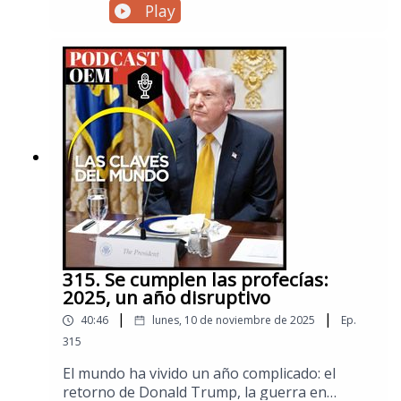
rompe una regla no escrita del sistema
Play
internacional: los jefes de Estado no se
capturan de la forma en como lo hizo Estados
Unidos en Caracas. En este episodio especial
de Las Claves del Mundo explicamos qué
sucedió, sucede y sucederá en materia política,
económica y social tras la intervención
estadounidense en Venezuela.Visita la sección
de Mundo de El Sol de México para no
perderte las noticias internacionales.
315. Se cumplen las profecías:
2025, un año disruptivo
|
|
40:46
lunes, 10 de noviembre de 2025
Ep.
315
El mundo ha vivido un año complicado: el
retorno de Donald Trump, la guerra en