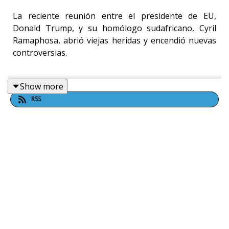
La reciente reunión entre el presidente de EU,
Donald Trump, y su homólogo sudafricano, Cyril
Ramaphosa, abrió viejas heridas y encendió nuevas
controversias.
Show more
La implementación de una ley que aprueba la
RSS
expropiación de tierras en el país africano provocó la
ira de Estados Unidos y denunció presuntas
expropiaciones y violaciones masivas de derechos
humanos contra la minoría blanca, lo que motivó a la
creación de un programa para que afrikáners que
aleguen "discriminación racial injusta" puedan
solicitar asilo en EU.
En este episodio cuestionamos si realmente es un