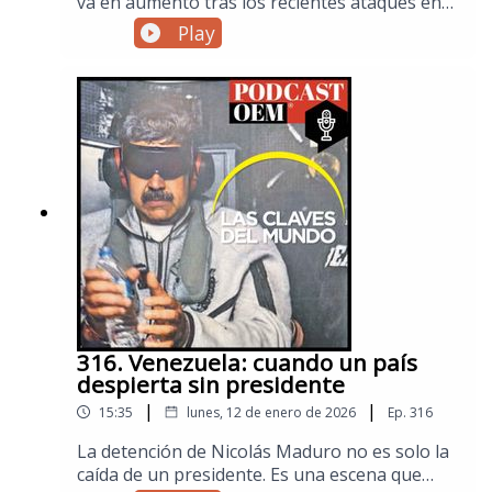
va en aumento tras los recientes ataques en
territorio ​iraní y la muerte del líder supremo ​
Play
Alí Jamenei. En este episodio especial ​
explicamos el contexto histórico del conflicto,
los intereses estratégicos en Medio Oriente y
el papel de las potencias internacionales​ para
entender por qué esta crisis puede tener
consecuencias globales.Visita la sección
de Mundo de El Sol de México para no
perderte las noticias internacionales.
316. Venezuela: cuando un país
despierta sin presidente
|
|
15:35
lunes, 12 de enero de 2026
Ep.
316
La detención de Nicolás Maduro no es solo la
caída de un presidente. Es una escena que