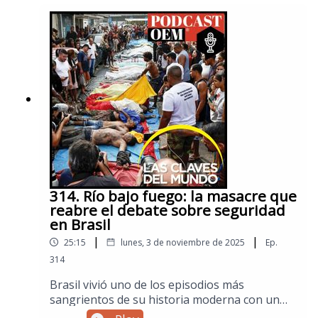
internacional. En este episodio especial de Las
Claves del Mundo abordamos cómo ha
impactado a la sociedad el convulso orden
global y sus repercusiones para el futuro,
retomando la "Teoría del cuarto giro" que
habla de una época de crisis, destrucción y
reconstrucción institucional que a menudo
culmina en una guerra o revolución y que está
encabezada por una sola generación... la
generación Z.Visita la sección de Mundo de El
Sol de México para no perderte las noticias
internacionales.
314. Río bajo fuego: la masacre que
reabre el debate sobre seguridad
en Brasil
|
|
25:15
lunes, 3 de noviembre de 2025
Ep.
314
Brasil vivió uno de los episodios más
sangrientos de su historia moderna con un
operativo de seguridad en las favelas de Río