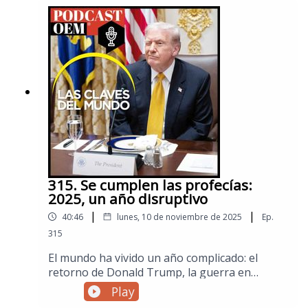
capturan de la forma en como lo hizo Estados
Unidos en Caracas. En este episodio especial
de Las Claves del Mundo explicamos qué
sucedió, sucede y sucederá en materia política,
económica y social tras la intervención
estadounidense en Venezuela.Visita la sección
de Mundo de El Sol de México para no
perderte las noticias internacionales.
315. Se cumplen las profecías:
2025, un año disruptivo
|
|
40:46
lunes, 10 de noviembre de 2025
Ep.
315
El mundo ha vivido un año complicado: el
retorno de Donald Trump, la guerra en
Ucrania, la ofensiva israelí sobre Gaza, entre
Play
otros temas que han agitado la geopolítica