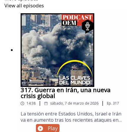
View all episodes
no perderte las noticias internacionales.
317. Guerra en Irán, una nueva
crisis global
|
|
14:38
sábado, 7 de marzo de 2026
Ep.
317
La tensión entre Estados Unidos, Israel e Irán
va en aumento tras los recientes ataques en
territorio ​iraní y la muerte del líder supremo ​
Play