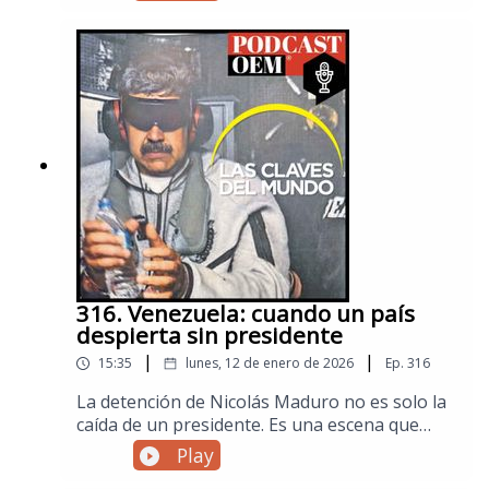
Alí Jamenei. En este episodio especial ​
explicamos el contexto histórico del conflicto,
los intereses estratégicos en Medio Oriente y
el papel de las potencias internacionales​ para
entender por qué esta crisis puede tener
consecuencias globales.Visita la sección
de Mundo de El Sol de México para no
perderte las noticias internacionales.
316. Venezuela: cuando un país
despierta sin presidente
|
|
15:35
lunes, 12 de enero de 2026
Ep.
316
La detención de Nicolás Maduro no es solo la
caída de un presidente. Es una escena que
rompe una regla no escrita del sistema
Play
internacional: los jefes de Estado no se