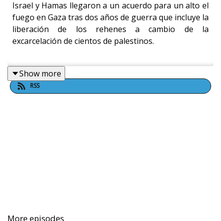
Israel y Hamas llegaron a un acuerdo para un alto el
fuego en Gaza tras dos años de guerra que incluye la
liberación de los rehenes a cambio de la
excarcelación de cientos de palestinos.
Show more
El júbilo llegó a todo el mundo gracias al plan de paz
RSS
propuesto por Estados Unidos, sin embargo aún
existen dudas sobre la implementación del acuerdo.
Hay especialistas que valoran la posibilidad de que se
mantengan las tensiones por la movilización de
militares israelíes y estadounidenses dentro del
territorio palestino.
More episodes
Visita la sección de
Mundo
de
El Sol de México
para