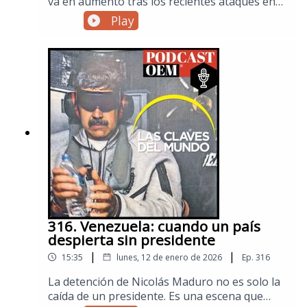
va en aumento tras los recientes ataques en
territorio ​iraní y la muerte del líder supremo ​
Play
Alí Jamenei. En este episodio especial ​
explicamos el contexto histórico del conflicto,
los intereses estratégicos en Medio Oriente y
el papel de las potencias internacionales​ para
entender por qué esta crisis puede tener
consecuencias globales.Visita la sección
de Mundo de El Sol de México para no
perderte las noticias internacionales.
316. Venezuela: cuando un país
despierta sin presidente
|
|
15:35
lunes, 12 de enero de 2026
Ep.
316
La detención de Nicolás Maduro no es solo la
caída de un presidente. Es una escena que