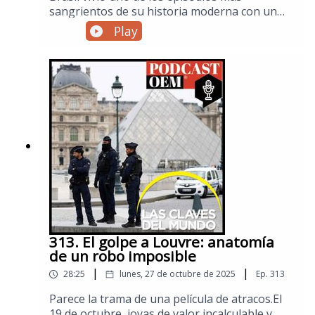
sangrientos de su historia moderna con un
operativo de seguridad en las favelas de Río
Play
de Janeiro, que provocó la muerte de al menos
132 personas. Las recientes acciones
policiales del gobierno conservador de Río
ponen en evidencia el punto significativo en la
“guerra contra el crimen”, donde los
cuestionables resultados comienzan a ser
utilizados en el espectro político de cara a las
futuras elecciones presidenciales del país
sudamericano.Visita la sección de Mundo de El
Sol de México para no perderte las noticias
internacionales.
313. El golpe a Louvre: anatomía
de un robo imposible
|
|
28:25
lunes, 27 de octubre de 2025
Ep.
313
Parece la trama de una película de atracos.El
19 de octubre, joyas de valor incalculable y