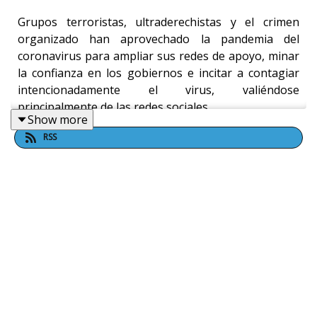
Grupos terroristas, ultraderechistas y el crimen
organizado han aprovechado la pandemia del
coronavirus para ampliar sus redes de apoyo, minar
la confianza en los gobiernos e incitar a contagiar
intencionadamente el virus, valiéndose
principalmente de las redes sociales.
Show more
RSS
Desde el Estado Islámico (Daesh), Al Shabaab y Al
Qaeda, hasta grupos de extrema derecha como
CoronaWaffen, incitan a potenciales terroristas y
militantes a propagar intencionadamente el Covid-19
y usarlo como una “forma improvisada de arma
biológica".
En este episodio de Las claves del mundo,