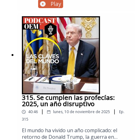
rompe una regla no escrita del sistema
Play
internacional: los jefes de Estado no se
capturan de la forma en como lo hizo Estados
Unidos en Caracas. En este episodio especial
de Las Claves del Mundo explicamos qué
sucedió, sucede y sucederá en materia política,
económica y social tras la intervención
estadounidense en Venezuela.Visita la sección
de Mundo de El Sol de México para no
perderte las noticias internacionales.
315. Se cumplen las profecías:
2025, un año disruptivo
|
|
40:46
lunes, 10 de noviembre de 2025
Ep.
315
El mundo ha vivido un año complicado: el
retorno de Donald Trump, la guerra en