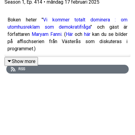
Season
1
,
Ep.
414
•
måndag 17 februari 2025
Boken heter "
Vi kommer totalt dominera : om
utomhusreklam som demokratifråga
" och gäst är
författaren
Maryam Fanni
. (
Här
och
här
kan du se bilder
på affischserien från Västerås som diskuteras i
programmet.)
Show more
RSS
Allt fler städer har tecknat avtal med företag som
distribuerar utomhusreklam. Företagen erbjuder bl.a.
möbler för utomhusmiljö (t.ex. busshållplatser och
offentliga toaletter) i utbyte mot reklamytor. Städer och
kommuner slipper kostnader och ansvar för dessa, men
förlorar samtidigt rätten att bestämma vilken reklam som
sätts upp där. Vilket i slutändan också blir en
demokratifråga, dvs. utomhusreklamens och
reklamdistributionsföretagens roll i relation till det