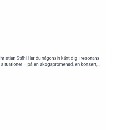
Christian Ståhl.Har du någonsin känt dig i resonans
situationer – på en skogspromenad, en konsert,
en resonans står i skarp kontrast till den
den här boken introducerar och utforskar sociologen
 bättre samhälle.Frågor som diskuteras i
er sig det goda livet till resonans?