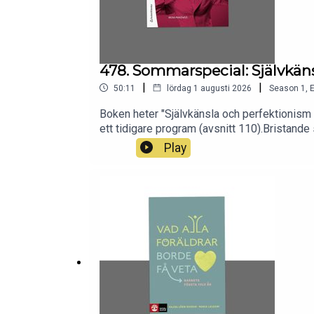
478. Sommarspecial: Självkä
|
|
50:11
lördag 1 augusti 2026
Season
1
,
E
Boken heter "Självkänsla och perfektionism -
ett tidigare program (avsnitt 110).Bristande
samhälle. I västvärlden har perfektionisme
Play
som inslag i en mängd olika psykiatriska d
teorier och hur de kan behandlas.I programmet
perfektionism och självkänsla är starkt koppl