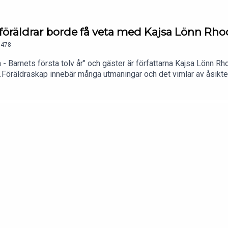
 föräldrar borde få veta med Kajsa Lönn Rho
478
 - Barnets första tolv år" och gäster är författarna Kajsa Lönn Rh
0).Föräldraskap innebär många utmaningar och det vimlar av åsikt
 informationsflöde som finns genom att utgå från forskning och p
ningar som föräldrar känner igen och hur man bör hantera dem. Hur
ättning.