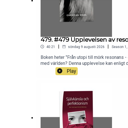
479. #479 Upplevelsen av res
|
|
40:21
söndag 9 augusti 2026
Season
1
Boken heter "Från utopi till mörk resonans -
med världen? Denna upplevelse kan enligt 
en helt vanlig dag på jobbet; i beröringen av
Play
alienation som präglar det moderna livet, där 
Christian Ståhl resonansteorin som ett verkty
programmet är bl.a: Hur och när kan vi upplev