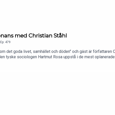
onans med Christian Ståhl
,
Ep.
479
 om det goda livet, samhället och döden" och gäst är författaren 
den tyske sociologen Hartmut Rosa uppstå i de mest oplanerade 
 en älskad, ett samtal med en främling, mitt i en rasande storm. M
allt fler delar av tillvaron pressas in i effektivitetens logik. I 
g för att tänka kring livet, döden, etiken och möjligheten till ett
a resonans? Vilka är de fyra kriterierna för resonans? Hur förhåll