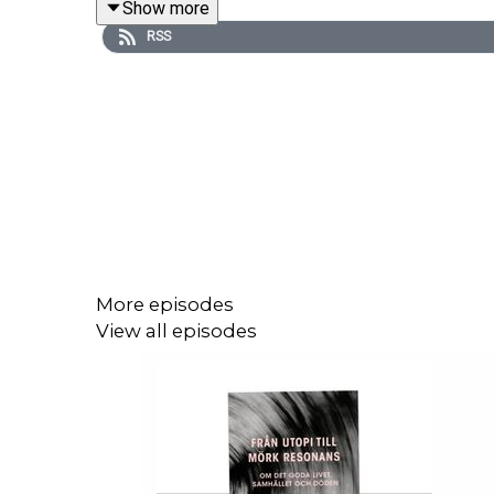
Show more
RSS
Frågor som diskuteras i programmet är bl.a: Varför 
sätt drar vi felaktiga slutsatser om våra egna betee
Läs mer om alla avsnitt och sök i arkivet på hems
Instagram: https://www.instagram.com/larafranlar
More episodes
View all episodes