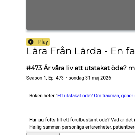
Play
Lära Från Lärda - En f
#473 Är våra liv ett utstakat öde? 
Season
1
,
Ep.
473
•
söndag 31 maj 2026
Boken heter "
Ett utstakat öde? Om trauman, gener 
Har jag fötts till ett förutbestämt öde? Vad är de
Heilig samman personliga erfarenheter, patientberä