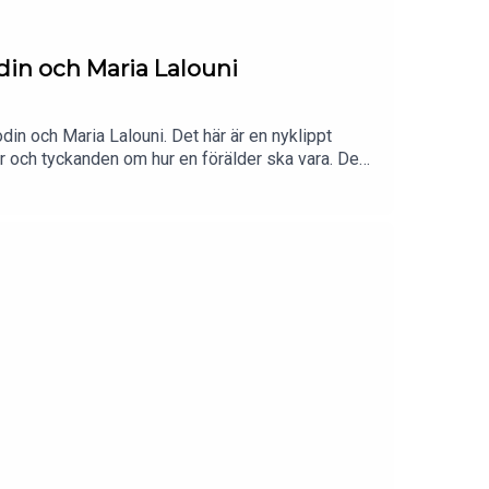
din och Maria Lalouni
odin och Maria Lalouni. Det här är en nyklippt
er och tyckanden om hur en förälder ska vara. Den
resentera sådant som visat sig fungera.I
 bör man prioritera som förälder? Vi pratar också