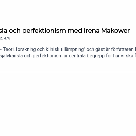
nsla och perfektionism med Irena Makower
p.
478
 Teori, forskning och klinisk tillämpning" och gäst är författaren
 självkänsla och perfektionism är centrala begrepp för hur vi ska
n fördubblats sedan 1980-talet och drabbar allt yngre personer.
iagnoser och orsakar lidande. I boken presenteras olika typer a
 pratar vi bl.a. om: Olika typer och uppdelningar av självkänsla o
ade till varandra. Och hur man kan utveckla sin självkänsla.