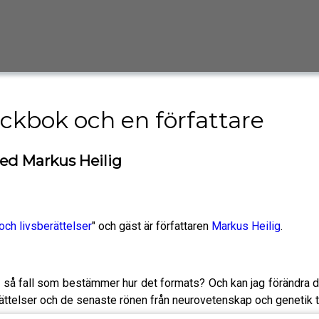
ackbok och en författare
med Markus Heilig
och livsberättelser
" och gäst är författaren
Markus Heilig
.
t i så fall som bestämmer hur det formats? Och kan jag förändra
ttelser och de senaste rönen från neurovetenskap och genetik til