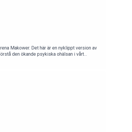
 Irena Makower. Det här är en nyklippt version av
 förstå den ökande psykiska ohälsan i vårt
 Låg självkänsla och perfektionism förekommer
v låg självkänsla med bakomliggande psykologiska
ch hur de skiljer sig. Hur och varför