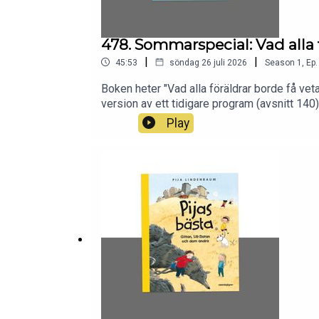
478. Sommarspecial: Vad alla
|
|
45:53
söndag 26 juli 2026
Season
1
,
Ep.
Boken heter "Vad alla föräldrar borde få veta
version av ett tidigare program (avsnitt 14
här boken hjälper dig att sålla i det enorma
Play
programmet pratar vi bl.a. om: Vanliga utma
om bl.a. kärlek, närhet, konflikter och gränss