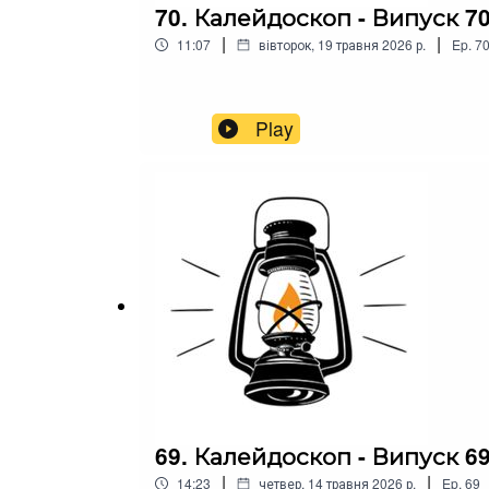
70. Калейдоскоп - Випуск 7
|
|
11:07
вівторок, 19 травня 2026 р.
Ep.
7
Play
69. Калейдоскоп - Випуск 6
|
|
14:23
четвер, 14 травня 2026 р.
Ep.
69