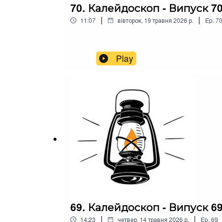
70. Калейдоскоп - Випуск 7
|
|
11:07
вівторок, 19 травня 2026 р.
Ep.
7
Play
69. Калейдоскоп - Випуск 6
|
|
14:23
четвер, 14 травня 2026 р.
Ep.
69