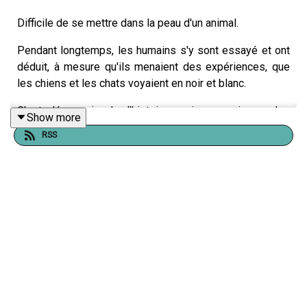
Difficile de se mettre dans la peau d'un animal.
Pendant longtemps, les humains s'y sont essayé et ont
déduit, à mesure qu'ils menaient des expériences, que
les chiens et les chats voyaient en noir et blanc.
C'est désormais de l'histoire ancienne, puisque des
Show more
études récentes attestent désormais du contraire.
RSS
En effet, de nombreux chercheurs estiment que les
chiens et les chats, bien qu'ayant un spectre de vision
plus étroit que celui de l'être humain, peuvent eux aussi
voir en couleur.
Chez les canidés, la vision se fait surtout dans des
teintes de jaune et de bleu, alors que chez les chats les
cônes photorécepteurs captent principalement les
lumières verte et bleue.