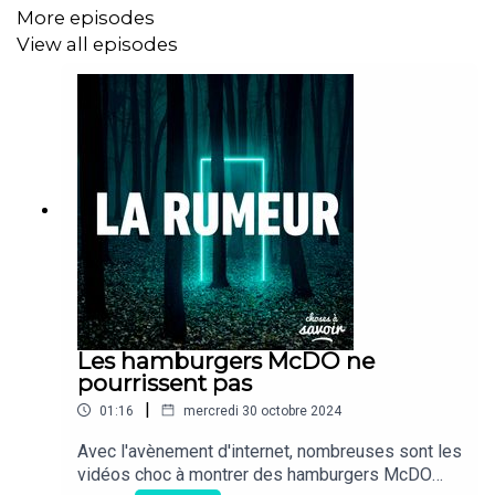
Toutefois, chez nos amis les félins, les couleurs vives
More episodes
et saturées sont inaccessibles, tandis que l'intensité
View all episodes
lumineuse joue un grand rôle dans leur modélisation des
couleurs.
De ce fait, même si les chats voient en couleur de jour,
ils voient bien en noir et blanc dans l'obscurité.
Peut-on parler d'agilité visuelle ?
Les hamburgers McDO ne
pourrissent pas
|
01:16
mercredi 30 octobre 2024
Avec l'avènement d'internet, nombreuses sont les
vidéos choc à montrer des hamburgers McDO