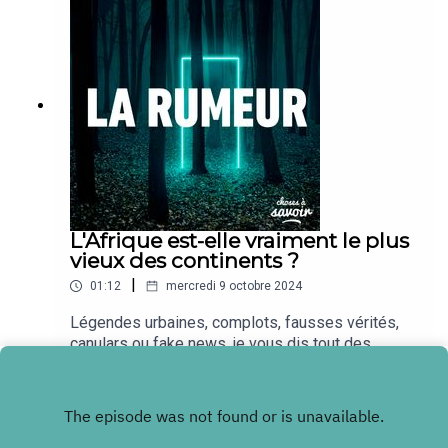
L'Afrique est-elle vraiment le plus
vieux des continents ?
|
01:12
mercredi 9 octobre 2024
Légendes urbaines, complots, fausses vérités,
canulars ou fake news, je vous dis tout des
rumeurs les plus folles.
Play