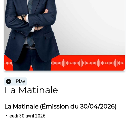
Play
La Matinale
La Matinale (Émission du 30/04/2026)
•
jeudi 30 avril 2026