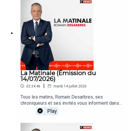
La Matinale (Émission du
14/07/2026)
|
02:24:46
mardi 14 juillet 2026
Tous les matins, Romain Desarbres, ses
chroniqueurs et ses invités vous informent dans
#LaMatinale
Play