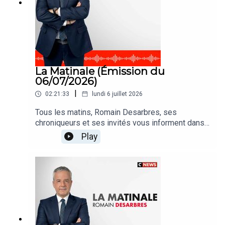
La Matinale (Émission du
06/07/2026)
|
02:21:33
lundi 6 juillet 2026
Tous les matins, Romain Desarbres, ses
chroniqueurs et ses invités vous informent dans
#LaMatinale
Play