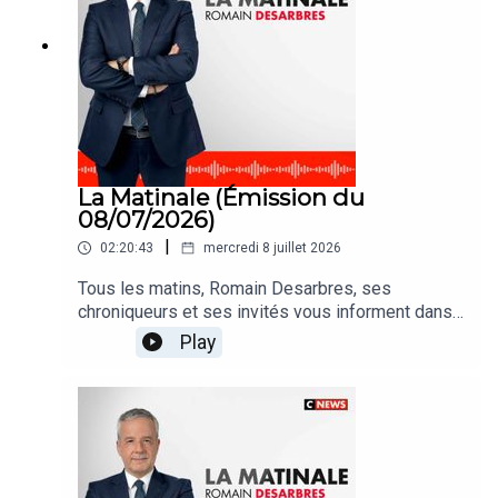
La Matinale (Émission du
08/07/2026)
|
02:20:43
mercredi 8 juillet 2026
Tous les matins, Romain Desarbres, ses
chroniqueurs et ses invités vous informent dans
#LaMatinale
Play