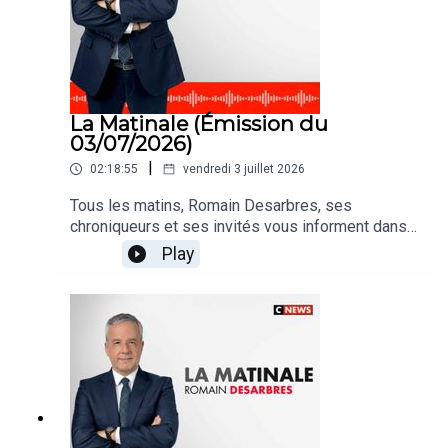
La Matinale (Émission du
03/07/2026)
|
02:18:55
vendredi 3 juillet 2026
Tous les matins, Romain Desarbres, ses
chroniqueurs et ses invités vous informent dans
#LaMatinale
Play