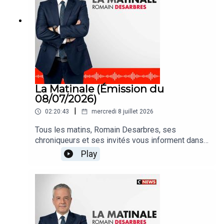
La Matinale (Émission du
08/07/2026)
|
02:20:43
mercredi 8 juillet 2026
Tous les matins, Romain Desarbres, ses
chroniqueurs et ses invités vous informent dans
#LaMatinale
Play