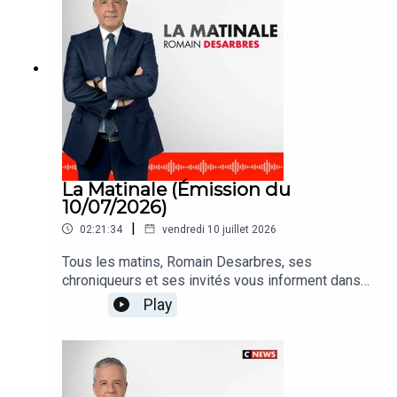
La Matinale (Émission du
10/07/2026)
|
02:21:34
vendredi 10 juillet 2026
Tous les matins, Romain Desarbres, ses
chroniqueurs et ses invités vous informent dans
#LaMatinale
Play