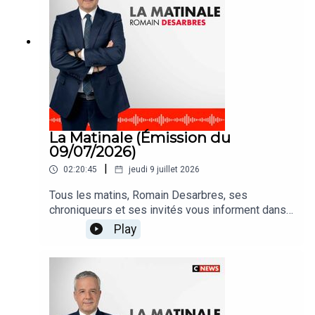
La Matinale (Émission du
09/07/2026)
|
02:20:45
jeudi 9 juillet 2026
Tous les matins, Romain Desarbres, ses
chroniqueurs et ses invités vous informent dans
#LaMatinale
Play