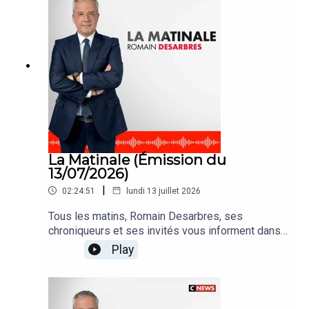
La Matinale (Émission du
13/07/2026)
|
02:24:51
lundi 13 juillet 2026
Tous les matins, Romain Desarbres, ses
chroniqueurs et ses invités vous informent dans
#LaMatinale
Play