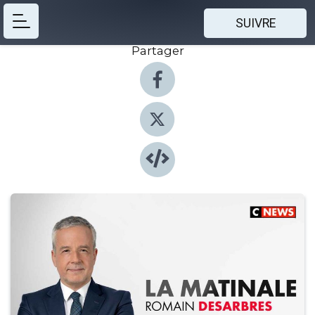
SUIVRE
Partager