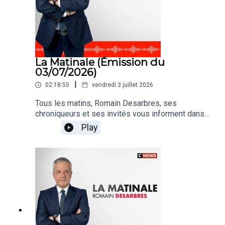
La Matinale (Émission du
03/07/2026)
|
02:18:55
vendredi 3 juillet 2026
Tous les matins, Romain Desarbres, ses
chroniqueurs et ses invités vous informent dans
#LaMatinale
Play