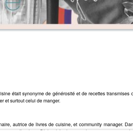
uisine était synonyme de générosité et de recettes transmises 
er et surtout celui de manger.
linaire, autrice de livres de cuisine, et community manager. D
assion et d’audace. D’abord étudiante en langues puis en marke