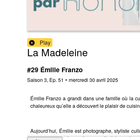
Play
La Madeleine
#29 Émilie Franzo
Saison
3
,
Ep.
51
•
mercredi 30 avril 2025
Émilie Franzo a grandi dans une famille où la c
chaleureux qu’elle a découvert le plaisir de cuisin
Aujourd’hui, Émilie est photographe, styliste cu
construit sa carrière professionnelle à base de p