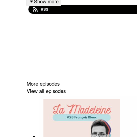
Show more
alternance. Émilie partage l’histoire de son gâ
RSS
découvertes gustatives aux Pays-Bas, pays dans l
Pour avoir la recette du fameux gâteau aux pomm
Retrouvez mon invitée sur :
Instagram :
https://www.instagram.com/plus
LinkedIn :
https://www.linkedin.com/in/emil
More episodes
Son site internet :
https://www.plusunemietted
View all episodes
Retrouvez-moi sur :
Instagram :
https://www.instagram.com/hon
LinkedIn :
https://www.linkedin.com/in/mario