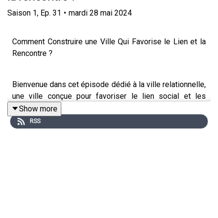
Saison
1
,
Ep.
31
•
mardi 28 mai 2024
Comment Construire une Ville Qui Favorise le Lien et la
Rencontre ?
Bienvenue dans cet épisode dédié à la ville relationnelle,
une ville conçue pour favoriser le lien social et les
rencontres, et non pas seulement axée sur les
Show more
déplacements et les infrastructures urbaines. Ce sujet
RSS
est d'une importance capitale pour la Compagnie
Générale des Autres, qui s'intéresse aux moyens de
créer du lien depuis sa création.
Aujourd'hui, nous allons écouter une table ronde
organisée en amont d'un atelier de prospective par
Bouygues Construction et la Compagnie Générale des
Autres. L'objectif est d'inventer des solutions et