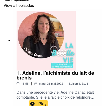
View all episodes
1. Adeline, l'alchimiste du lait de
brebis
|
|
18:58
mardi 31 mai 2022
Saison
1
,
Ep.
1
Dans une précédente vie, Adeline Canac était
comptable. Si elle a fait le choix de rejoindre
l'exploitation familiale de son époux, à
Play