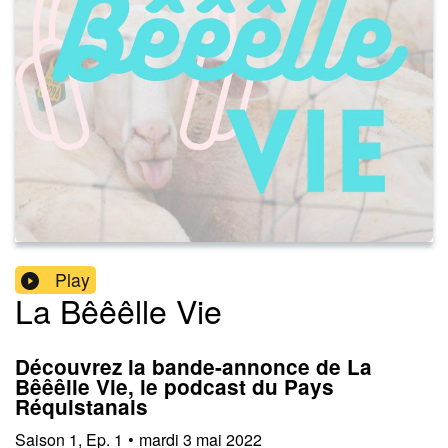
Play
La Bêêêlle Vie
Découvrez la bande-annonce de La
Bêêêlle Vie, le podcast du Pays
Réquistanais
Saison
1
,
Ep.
1
•
mardi 3 mai 2022