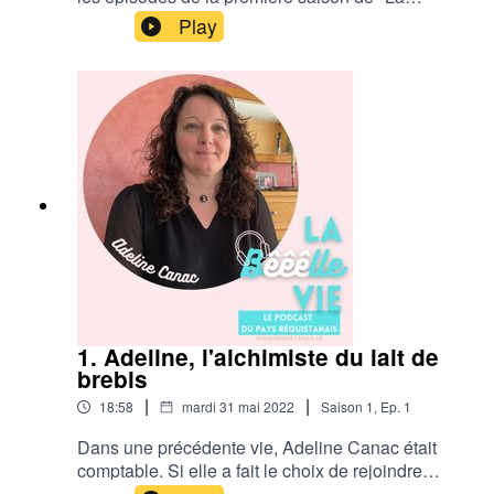
Bêêêlle Vie, le podcast du Pays Réquistanais".
Play
1. Adeline, l'alchimiste du lait de
brebis
|
|
18:58
mardi 31 mai 2022
Saison
1
,
Ep.
1
Dans une précédente vie, Adeline Canac était
comptable. Si elle a fait le choix de rejoindre
l'exploitation familiale de son époux, à