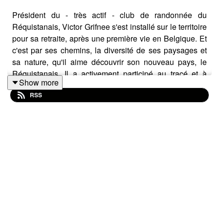
Président du - très actif - club de randonnée du
Réquistanais, Victor Grifnee s'est installé sur le territoire
pour sa retraite, après une première vie en Belgique. Et
c'est par ses chemins, la diversité de ses paysages et
sa nature, qu'il aime découvrir son nouveau pays, le
Réquistanais. Il a activement participé au tracé et à
Show more
l'ouverture du nouveau GR de randonnée qui traverse le
RSS
Sud-Aveyron le long du Tarn et nous en parle au micro
de La Bêêêlle Vie, le podcast du pays réquistanais en
Aveyron.
Retrouvez tous les podcasts sur le site de l'
Office de
tourisme du Pays réquistanais
.