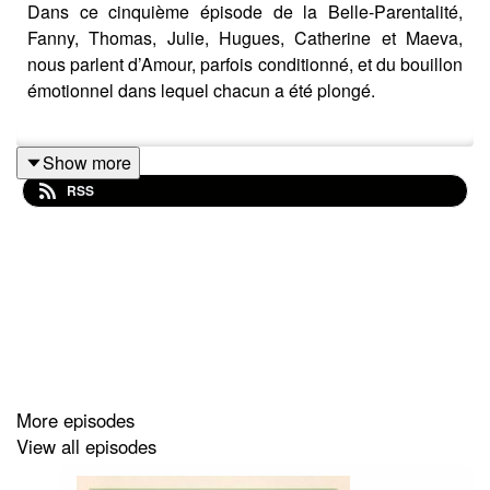
Dans ce cinquième épisode de la Belle-Parentalité,
Fanny, Thomas, Julie, Hugues, Catherine et Maeva,
nous parlent d’Amour, parfois conditionné, et du bouillon
émotionnel dans lequel chacun a été plongé.
Show more
Car l’Amour dans
La Belle-Parentalité
, ce n’est pas
RSS
toujours une évidence !
Catherine Audibert tente de déculpabiliser tous les
acteurs de la famille recomposée en expliquant ce qui
se trame émotionnellement dans
La Belle-Parentalité.
More episodes
Belle écoute !
View all episodes