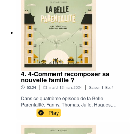
@agencestoryteam
https://www.instagram.com/agencestoryteam?
igsh=MTBteno4OTE5YmJ6ZQ%3D%3D&utm_source=qr
www.storyteam.fr
4. 4-Comment recomposer sa
nouvelle famille ?
|
|
53:24
mardi 12 mars 2024
Saison
1
,
Ep.
4
Dans ce quatrième épisode de la Belle
Parentalité, Fanny, Thomas, Julie, Hugues,
Catherine et Maeva, nous parlent de
Play
construction/re-construction et de tous les efforts
fournis pour bâtir des liens solides avec les
membres de leur famille.Car réussir à faire