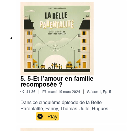
@agencestoryteam
https://www.instagram.com/agencestoryteam?
igsh=MTBteno4OTE5YmJ6ZQ%3D%3D&utm_source=qr
www.storyteam.fr
5. 5-Et l’amour en famille
recomposée ?
|
|
41:36
mardi 19 mars 2024
Saison
1
,
Ep.
5
Dans ce cinquième épisode de la Belle-
Parentalité, Fanny, Thomas, Julie, Hugues,
Catherine et Maeva, nous parlent d’Amour,
Play
parfois conditionné, et du bouillon émotionnel
dans lequel chacun a été plongé.Car l’Amour