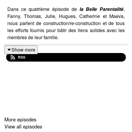
Dans ce quatrième épisode de
la Belle Parentalité
,
Fanny, Thomas, Julie, Hugues, Catherine et Maeva,
nous parlent de construction/re-construction et de tous
les efforts fournis pour bâtir des liens solides avec les
membres de leur famille.
Show more
RSS
Car réussir à faire famille en tribu recomposée, c’est un
sacré challenge !
Catherine Audibert nous livre quelques conseils pour
tenter votre re-composition dans de bonnes conditions.
More episodes
Belle écoute !
View all episodes