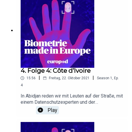
4. Folge 4: Côte d’Ivoire
|
|
15:56
Freitag, 22. Oktober 2021
Season
1
,
Ep.
4
In Abidjan reden wir mit Leuten auf der Straße, mit
einem Datenschutzexperten und der
Zivilgesellschaft. Seit Jahren gibt es einen neuen
Play
Personalausweis, aber viele Menschen haben
ihren noch nicht bekommen.