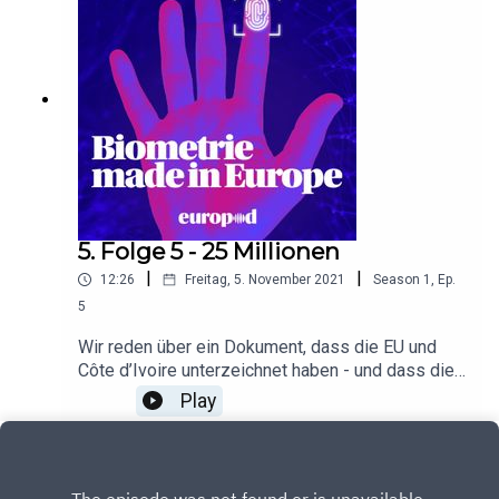
5. Folge 5 - 25 Millionen
|
|
12:26
Freitag, 5. November 2021
Season
1
,
Ep.
5
Wir reden über ein Dokument, dass die EU und
Côte d’Ivoire unterzeichnet haben - und dass die
EU nicht veröffentlichen will. Dann geht es um
Play
eine alte Version des EUTF-Projekts, das wir uns
angeschaut haben - und um die belgische Firma
Semlex, die an der Herstellung der neuen
ivorischen Ausweise beteiligt ist.