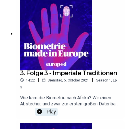
eine weitere? Der Löwenanteil des Geldes bleibt
derweil in Europa
3. Folge 3 - Imperiale Traditionen
|
|
14:22
Dienstag, 5. Oktober 2021
Season
1
,
Ep.
3
Wie kam die Biometrie nach Afrika? Wir einen
Abstecher, und zwar zur ersten großen Datenbank
mit Fingerabdrücken auf dem Kontinent - nach
Play
Südafrika im Jahr 1900. Dabei begegnen werden
wir einem unerwarteten Bekannten.