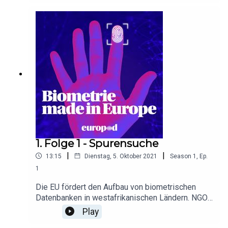
1. Folge 1 - Spurensuche
|
|
13:15
Dienstag, 5. Oktober 2021
Season
1
,
Ep.
1
Die EU fördert den Aufbau von biometrischen
Datenbanken in westafrikanischen Ländern. NGOs
unterstellen der EU-Kommission, nicht das Wohl
Play
der Menschen vor Ort im Blick zu haben, sondern