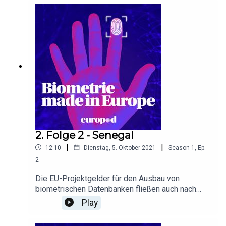
die eigene Migrationskontrolle. Handelt es sich
dabei um Projekte mit zweifelhaftem
entwicklungspolitischen Charakter?
2. Folge 2 - Senegal
|
|
12:10
Dienstag, 5. Oktober 2021
Season
1
,
Ep.
2
Die EU-Projektgelder für den Ausbau von
biometrischen Datenbanken fließen auch nach
Senegal. Der IT-Chef der senegalesischen
Play
Gesundheitsbehörde erklärt uns: Es gibt dort
schon Identitäts-Datenbanken, wozu braucht es