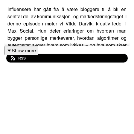
Influensere har gått fra å være bloggere til å bli en
sentral del av kommunikasjon- og markedsføringsfaget. I
denne episoden møter vi Vilde Darvik, kreativ leder i
Max Social. Hun deler erfaringer om hvordan man
bygger personlige merkevarer, hvordan algoritmer og
autentisitet avgjør hvem som lykkes – og hva som skjer
Show more
når kriser rammer profiler med hundretusener av følgere.
RSS