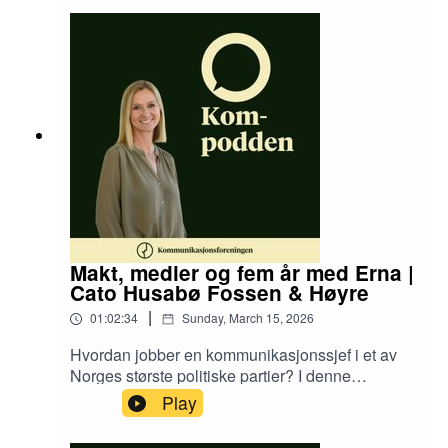
mellom politikk og PR, og hvorfor han mener
bransjen spiller en viktig rolle i demokratiet. Vi
snakker også om kritikken mot lobbyvirksomhet,
globale ambisjoner og hvordan kunstig
intelligens er i ferd med å endre
kommunikasjonsfaget.
Makt, medier og fem år med Erna |
Cato Husabø Fossen & Høyre
|
01:02:34
Sunday, March 15, 2026
Hvordan jobber en kommunikasjonssjef i et av
Norges største politiske partier? I denne
episoden møter vi Cato Husabø Fossen, som
Play
nylig gikk av etter fem år som
kommunikasjonssjef i Høyre. Han forteller om