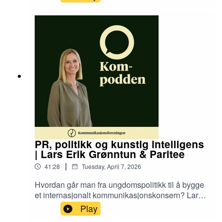
Kommunikasjonsdagen. I denne episoden møtes
vi til en åpen samtale om hva kritikken handlet
om, hvorfor slike debatter oppstår og hvordan
kommunikasjonsfaget kan jobbe bedre med
representasjon og inkludering. Vi snakker om
strukturer, samfunnsansvar og hvorfor dialog er
avgjørende for å skape endring.
PR, politikk og kunstig intelligens
| Lars Erik Grønntun & Paritee
|
41:28
Tuesday, April 7, 2026
Hvordan går man fra ungdomspolitikk til å bygge
et internasjonalt kommunikasjonskonsern? Lars-
Erik Grønntun forteller om reisen fra
Play
Fremskrittspartiets Ungdom til Paritee, samspillet