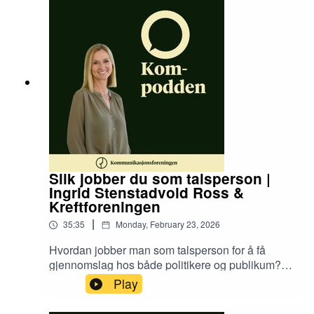
overgangen fra journalist til politisk strateg,
hvordan partier bruker medier for å sette
dagsorden, og hva han lærte av å håndtere en av
de største politiske krisene i nyere tid.
Slik jobber du som talsperson |
Ingrid Stenstadvold Ross &
Kreftforeningen
|
35:35
Monday, February 23, 2026
Hvordan jobber man som talsperson for å få
gjennomslag hos både politikere og publikum? I
denne episoden møter vi vinneren av Årets
Play
talsperson på Den store kommunikasjonsprisen,
Ingrid Stenstadvold Ross, generalsekretær i