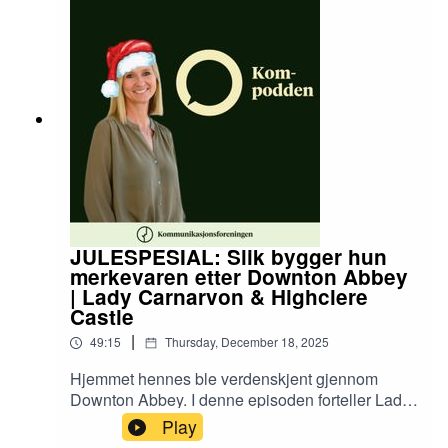
Kreftforeningen. Hun forteller om hvordan de
jobber for å sette kreftsaken på dagsorden, og
arbeidet som krever at man tar stort hensyn til
hvem man snakker med og til
JULESPESIAL: Slik bygger hun
merkevaren etter Downton Abbey
| Lady Carnarvon & Highclere
Castle
|
49:15
Thursday, December 18, 2025
Hjemmet hennes ble verdenskjent gjennom
Downton Abbey. I denne episoden forteller Lady
Carnarvon hvordan det er å bo på Highclere
Play
Castle – og samtidig forvalte kulturarven og drive