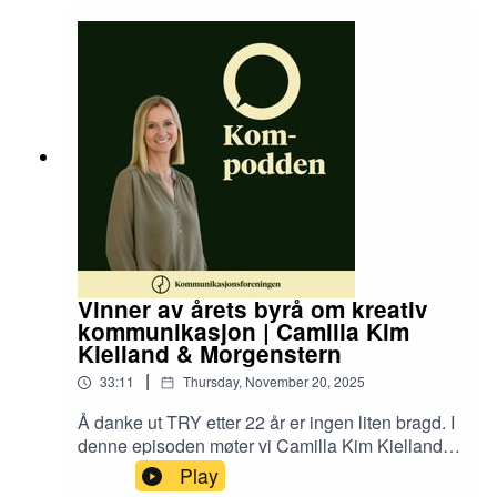
slottet som en kommersiell virksomhet. Hun
forteller om huset og slektens historie, hvordan
de bygger et global merkevare og holder slottet
relevant i en moderne medievirkelighet.
Vinner av årets byrå om kreativ
kommunikasjon | Camilla Kim
Kielland & Morgenstern
|
33:11
Thursday, November 20, 2025
Å danke ut TRY etter 22 år er ingen liten bragd. I
denne episoden møter vi Camilla Kim Kielland,
byråleder og partner i Morgenstern – byrået som
Play
kapret tittelen Årets byrå i 2025. Hun forklarer