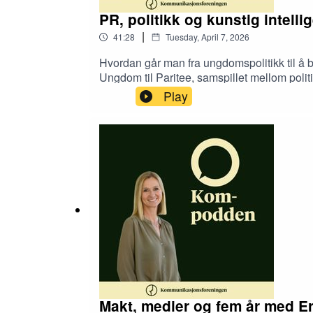
PR, politikk og kunstig intelli
|
41:28
Tuesday, April 7, 2026
Hvordan går man fra ungdomspolitikk til å b
Ungdom til Paritee, samspillet mellom politi
lobbyvirksomhet, globale ambisjoner og hvo
Play
Makt, medier og fem år med E