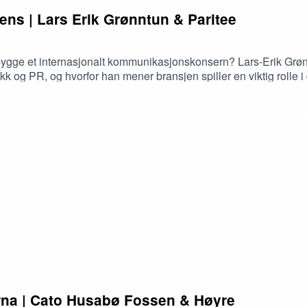
gens | Lars Erik Grønntun & Paritee
ygge et internasjonalt kommunikasjonskonsern? Lars-Erik Grønntu
kk og PR, og hvorfor han mener bransjen spiller en viktig rolle 
rdan kunstig intelligens er i ferd med å endre kommunikasjonsf
rna | Cato Husabø Fossen & Høyre