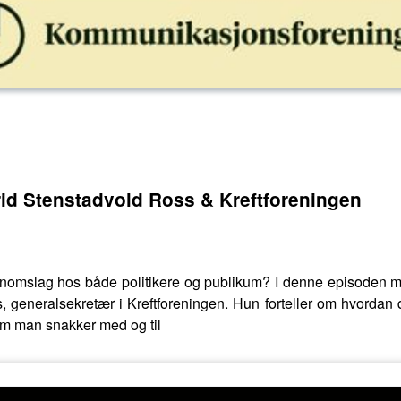
grid Stenstadvold Ross & Kreftforeningen
nomslag hos både politikere og publikum? I denne episoden mø
 generalsekretær i Kreftforeningen. Hun forteller om hvordan d
vem man snakker med og til