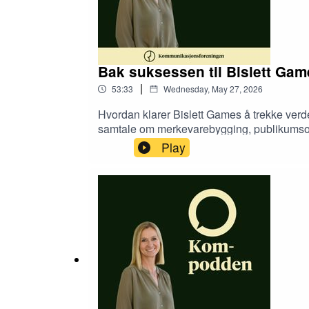
Bak suksessen til Bislett Gam
|
53:33
Wednesday, May 27, 2026
Hvordan klarer Bislett Games å trekke verdens
samtale om merkevarebygging, publikumsop
snakker om Usain Bolt, Karsten Warholm, spon
Play