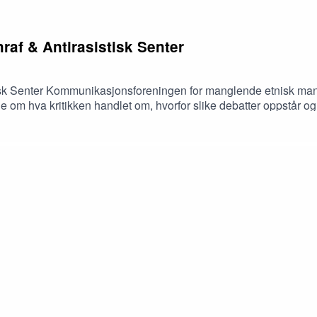
shraf & Antirasistisk Senter
sistisk Senter Kommunikasjonsforeningen for manglende etnisk 
le om hva kritikken handlet om, hvorfor slike debatter oppstår
ker om strukturer, samfunnsansvar og hvorfor dialog er avgjøren