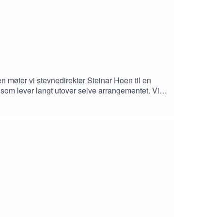
en møter vi stevnedirektør Steinar Hoen til en
om lever langt utover selve arrangementet. Vi
g selger ut før startlistene er klare.