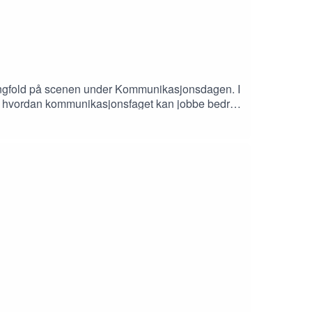
mangfold på scenen under Kommunikasjonsdagen. I
 og hvordan kommunikasjonsfaget kan jobbe bedre
de for å skape endring.