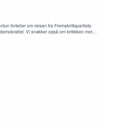
n forteller om reisen fra Fremskrittspartiets
i demokratiet. Vi snakker også om kritikken mot
aget.