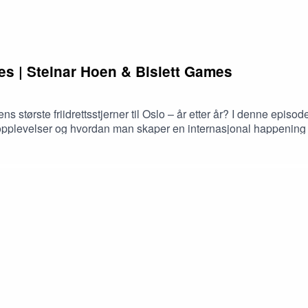
es | Steinar Hoen & Bislett Games
 største friidrettsstjerner til Oslo – år etter år? I denne episod
plevelser og hvordan man skaper en internasjonal happening s
sorarbeid, hospitality, løpebølgen og hvorfor Bislett Games i da