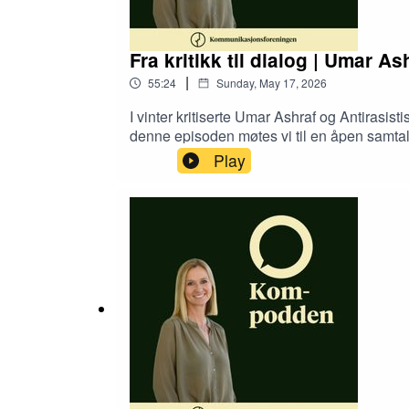
Fra kritikk til dialog | Umar A
|
55:24
Sunday, May 17, 2026
I vinter kritiserte Umar Ashraf og Antira
denne episoden møtes vi til en åpen samta
med representasjon og inkludering. Vi snak
Play