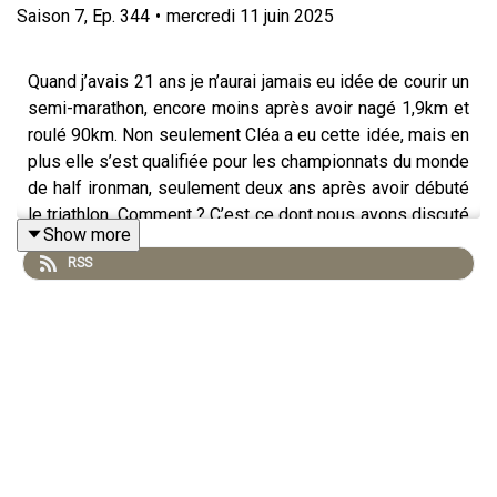
Saison
7
,
Ep.
344
•
mercredi 11 juin 2025
Quand j’avais 21 ans je n’aurai jamais eu idée de courir un
semi-marathon, encore moins après avoir nagé 1,9km et
roulé 90km. Non seulement Cléa a eu cette idée, mais en
plus elle s’est qualifiée pour les championnats du monde
de half ironman, seulement deux ans après avoir débuté
le triathlon. Comment ? C’est ce dont nous avons discuté
Show more
dans cet épisode.
RSS
C’est difficile à croire, mais au départ Cléa n’aimait pas
spécialement nager, rouler ou courir. Venue de l’escalade
elle s’est prise au jeu. Tenace, déterminée et compétitive
elle découvre qu’elle aime les distances longues, prend
une coach et décide de tenter de se qualifier pour les
championnats du monde 70.3 à Marbella.